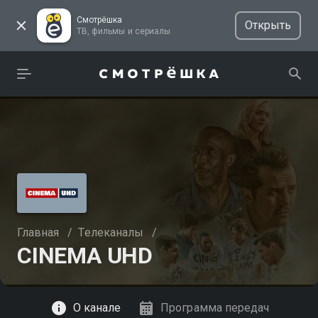
Смотрёшка
Открыть
ТВ, фильмы и сериалы
Главная
/
Телеканалы
/
CINEMA UHD
Смотреть
О канале
Программа передач