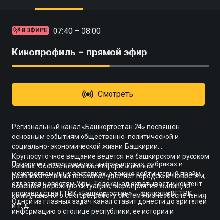
07:40 – 08:00
В ЭФИРЕ
Кинопрофиль – прямой эфир
Смотреть
Региональный канал «Башкортостан 24» посвящен
основным событиям общественно-политической и
социально-экономической жизни Башкирии.
Круглосуточное вещание ведется на башкирском и русском
Приоритет в программах, инфовыпусках, рубриках и
языках. Особое внимание информационно-
межпрограммных заставках, а также рейтинговый прайм
развлекательный телеканал уделяет городским новостям,
отдается новостям Уфы. Телеканал охватывает и контент
освещая дорожную ситуацию, мероприятия жилищно-
производства ГТРК «Башкортостан» — филиала ВГТРК.
коммунального сектора, работу систем жизнеобеспечения
Одной из главных задач канал ставит донести до зрителей
и т. д.
информацию о столице республики, ее истории и