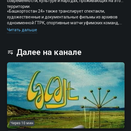
современности, культуре и народах, проживающих на этой
территории.
«Башкортостан 24» также транслирует спектакли,
художественные и документальные фильмы из архивов
одноименной ГТРК, спортивные матчи уфимских команд,
эфиры из местных радиостудий, пресс-конференции,
Читать дальше
брифинги и круглые столы.
Далее на канале
Через 10 мин