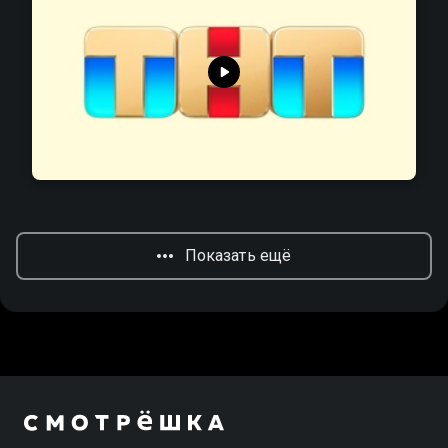
Показать ещё