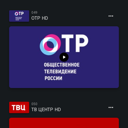
049
ОТР HD
050
ТВ ЦЕНТР HD