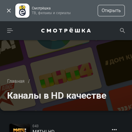
Смотрёшка
Открыть
ТВ, фильмы и сериалы
Главная
/
Каналы в HD качестве
043
МАТЧ! HD