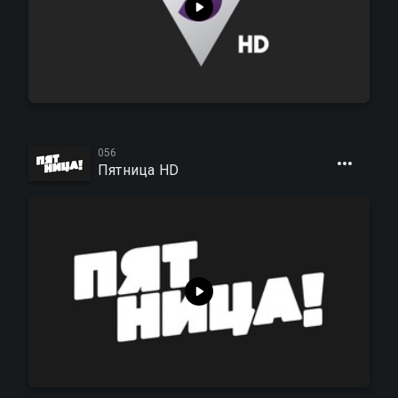
056
Пятница HD