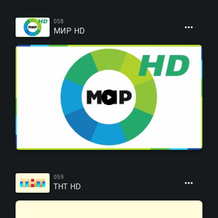
058
МИР HD
059
ТНТ HD