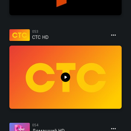
053
СТС HD
054
Домашний HD