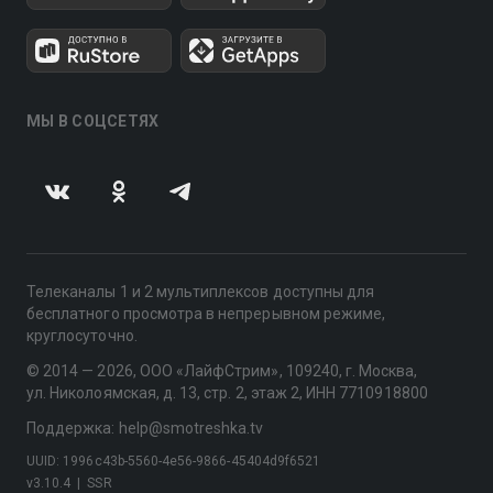
МЫ В СОЦСЕТЯХ
Телеканалы 1 и 2 мультиплексов доступны для
бесплатного просмотра в непрерывном режиме,
круглосуточно.
© 2014 — 2026, ООО «ЛайфСтрим», 109240, г. Москва,
ул. Николоямская, д. 13, стр. 2, этаж 2, ИНН 7710918800
Поддержка: help@smotreshka.tv
UUID: 1996c43b-5560-4e56-9866-45404d9f6521
v3.10.4
|
SSR