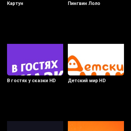
Картун
Пингвин Лоло
В гостях у сказки HD
Детский мир HD