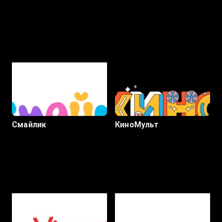
Смайлик
КиноМульт