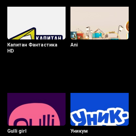
Капитан Фантастика
Ani
HD
Gulli girl
Уникум