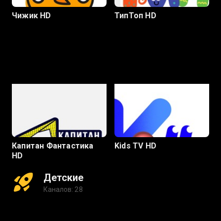
Чижик HD
ТипТоп HD
Капитан Фантастика
Kids TV HD
HD
Детские
Каналов
:
28