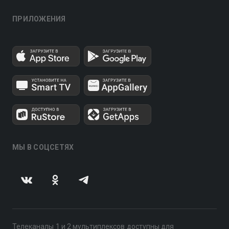
ПРИЛОЖЕНИЯ
МЫ В СОЦСЕТЯХ
Телеканалы 1 и 2 мультиплексов доступны для