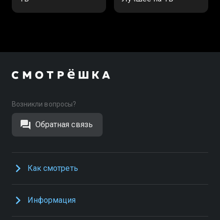
Возникли вопросы?
Обратная связь
Как смотреть
Информация