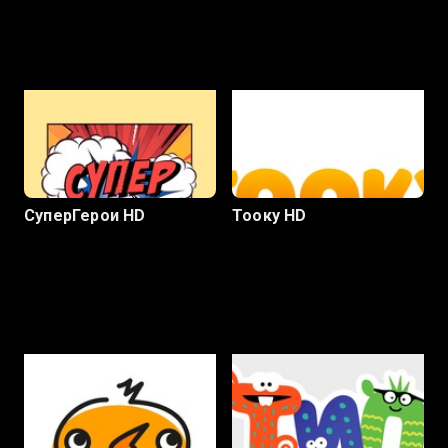
СуперГерои HD
Тооку HD