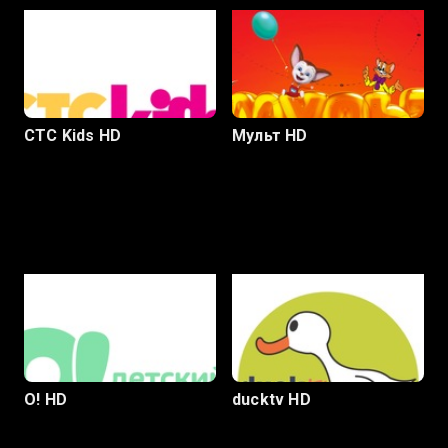
СТС Kids HD
Мульт HD
О! HD
ducktv HD