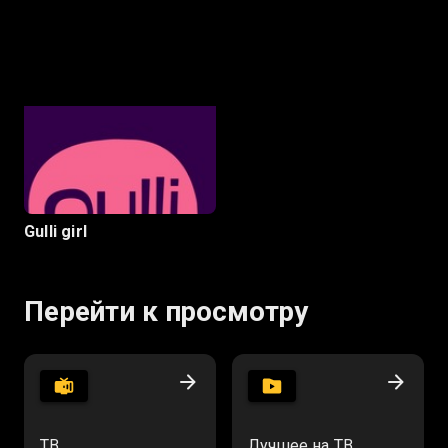
Gulli girl
Перейти к просмотру
ТВ
Лучшее на ТВ