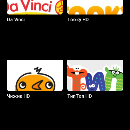
Da Vinci
Тооку HD
Чижик HD
ТипТоп HD