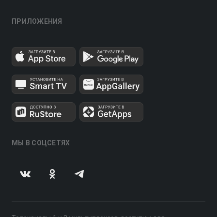
ПРИЛОЖЕНИЯ
МЫ В СОЦСЕТЯХ