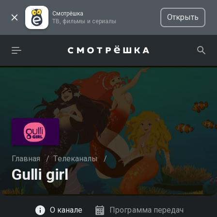
Смотрёшка
Открыть
ТВ, фильмы и сериалы
Главная
/
Телеканалы
/
Gulli girl
Смотреть
О канале
Программа передач