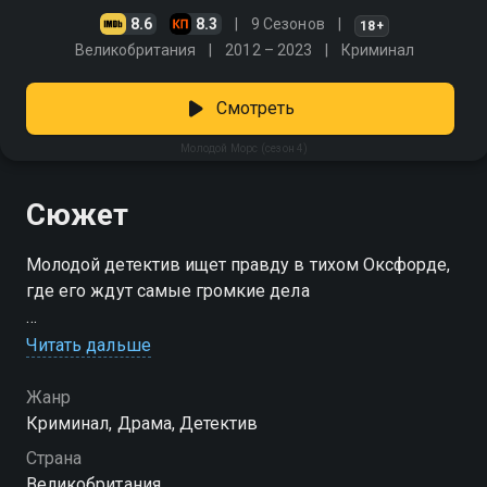
8.6
8.3
9 Сезонов
18+
Великобритания
2012 – 2023
Криминал
Смотреть
Молодой Морс (сезон 4)
Сюжет
Молодой детектив ищет правду в тихом Оксфорде,
где его ждут самые громкие дела
Посмотреть онлайн 4 сезон сериала Молодой Морс
Читать дальше
вы можете совершенно бесплатно в хорошем HD
качестве на Смотрёшке
Жанр
Криминал, Драма, Детектив
Страна
Великобритания