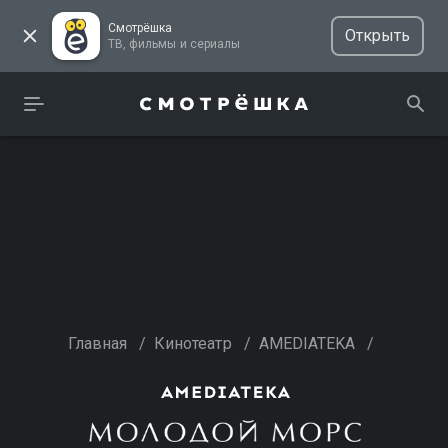
Смотрёшка
Открыть
ТВ, фильмы и сериалы
Главная
/
Кинотеатр
/
AMEDIATEKA
/