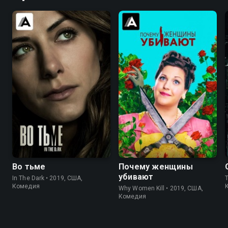
7.4
7.5
8.3
8.3
Во тьме
Почему женщины
убивают
In The Dark • 2019, США,
T
Комедия
Why Women Kill • 2019, США,
Комедия