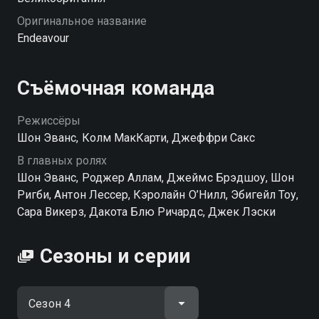
Оригинальное название
Endeavour
Съёмочная команда
Режиссёры
Шон Эванс, Колм МакКарти, Джеффри Сакс
В главных ролях
Шон Эванс, Роджер Аллам, Джеймс Брэдшоу, Шон
Ригби, Антон Лессер, Кэролайн О’Нилл, Эбигейл Тоу,
Сара Викерз, Дакота Блю Ричардс, Джек Лэски
Сезоны и серии