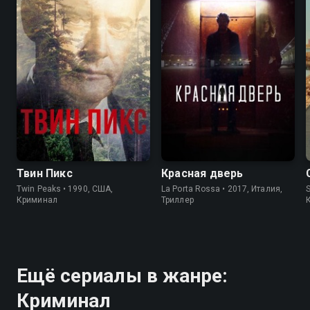
8.4
8.7
7.2
7.1
Твин Пикс
Красная дверь
Twin Peaks • 1990, США,
La Porta Rossa • 2017, Италия,
S
Криминал
Триллер
Ещё сериалы в жанре:
Криминал