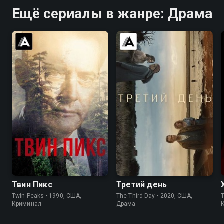
Ещё сериалы в жанре: Драма
8.4
8.7
6.2
6.4
Твин Пикс
Третий день
Twin Peaks • 1990, США,
The Third Day • 2020, США,
T
Криминал
Драма