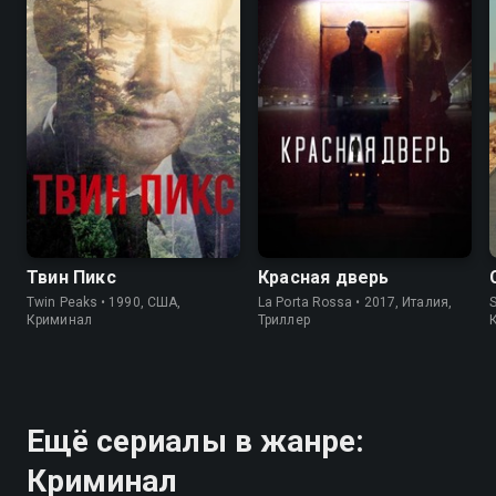
8.4
8.7
7.2
7.1
Твин Пикс
Красная дверь
Twin Peaks • 1990, США,
La Porta Rossa • 2017, Италия,
S
Криминал
Триллер
Ещё сериалы в жанре:
Криминал