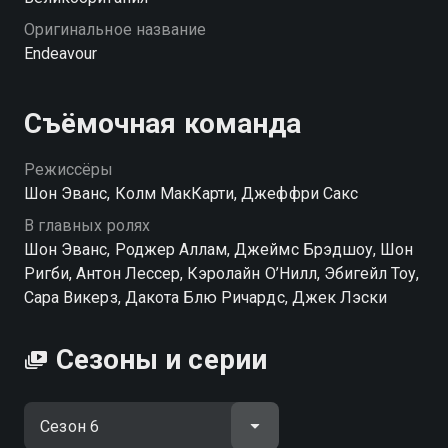
Оригинальное название
Endeavour
Съёмочная команда
Режиссёры
Шон Эванс, Колм МакКарти, Джеффри Сакс
В главных ролях
Шон Эванс, Роджер Аллам, Джеймс Брэдшоу, Шон
Ригби, Антон Лессер, Кэролайн О’Нилл, Эбигейл Тоу,
Сара Викерз, Дакота Блю Ричардс, Джек Лэски
Сезоны и серии