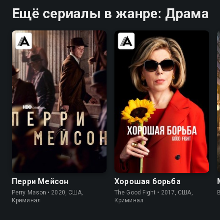
Ещё сериалы в жанре: Драма
7.6
7.6
7.9
8.3
Перри Мейсон
Хорошая борьба
Perry Mason • 2020, США,
The Good Fight • 2017, США,
B
Криминал
Криминал