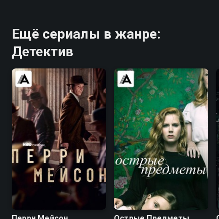
Ещё сериалы в жанре:
Детектив
7.6
7.6
7.5
8.0
Перри Мейсон
Острые Предметы