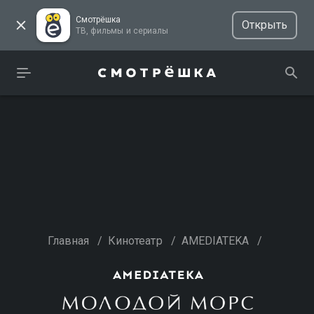
Смотрёшка
Открыть
ТВ, фильмы и сериалы
Главная
/
Кинотеатр
/
AMEDIATEKA
/