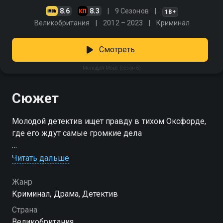
8.6
8.3
9 Сезонов
18+
Великобритания
2012 – 2023
Криминал
Смотреть
Молодой Морс (сезон 6)
Сюжет
Молодой детектив ищет правду в тихом Оксфорде,
где его ждут самые громкие дела
Посмотреть онлайн 6 сезон сериала Молодой Морс
Читать дальше
вы можете совершенно бесплатно в хорошем HD
качестве на Смотрёшке
Жанр
Криминал, Драма, Детектив
Страна
Великобритания