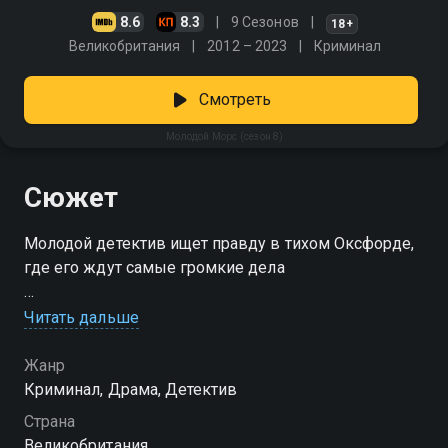
8.6
8.3
9 Сезонов
18+
Великобритания
2012 – 2023
Криминал
Смотреть
Молодой Морс (сезон 8)
Сюжет
Молодой детектив ищет правду в тихом Оксфорде,
где его ждут самые громкие дела
Посмотреть онлайн 8 сезон сериала Молодой Морс
Читать дальше
вы можете совершенно бесплатно в хорошем HD
качестве на Смотрёшке
Жанр
Криминал, Драма, Детектив
Страна
Великобритания