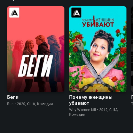
6.5
6.2
8.3
8.3
Беги
Почему женщины
убивают
Run • 2020, США, Комедия
Why Women Kill • 2019, США,
Комедия