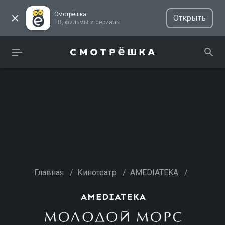
Смотрёшка
Открыть
ТВ, фильмы и сериалы
Главная
/
Кинотеатр
/
AMEDIATEKA
/