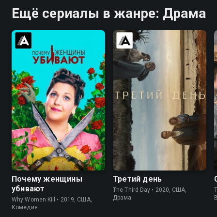
Ещё сериалы в жанре: Драма
8.3
8.3
6.2
6.4
Почему женщины
Третий день
убивают
The Third Day • 2020, США,
T
Драма
Why Women Kill • 2019, США,
Комедия