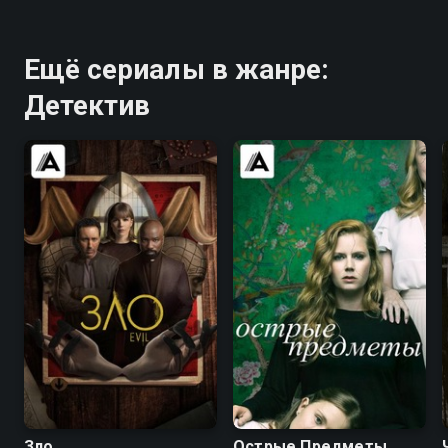
Ещё сериалы в жанре:
Детектив
7.7
7.7
7.5
8.0
Зло
Острые Предметы