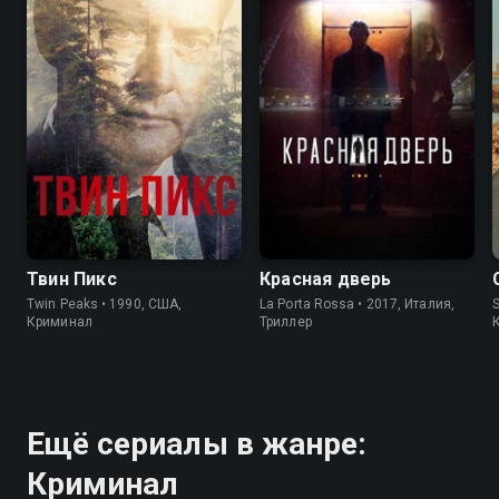
8.4
8.7
7.2
7.1
Твин Пикс
Красная дверь
Twin Peaks • 1990, США,
La Porta Rossa • 2017, Италия,
S
Криминал
Триллер
Ещё сериалы в жанре:
Криминал