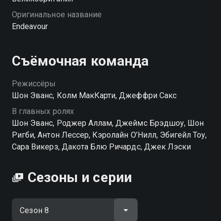
Оригинальное название
Endeavour
Съёмочная команда
Режиссёры
Шон Эванс, Колм МакКарти, Джеффри Сакс
В главных ролях
Шон Эванс, Роджер Аллам, Джеймс Брэдшоу, Шон
Ригби, Антон Лессер, Кэролайн О’Нилл, Эбигейл Тоу,
Сара Викерз, Дакота Блю Ричардс, Джек Лэски
Сезоны и серии