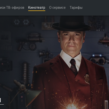
иси ТВ-эфиров
Кинотеатр
О сервисе
Тарифы