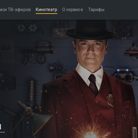
иси ТВ-эфиров
Кинотеатр
О сервисе
Тарифы