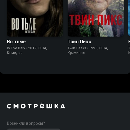
7.4
7.5
8.4
8.7
Во тьме
Твин Пикс
In The Dark • 2019, США,
Twin Peaks • 1990, США,
T
Комедия
Криминал
Возникли вопросы?