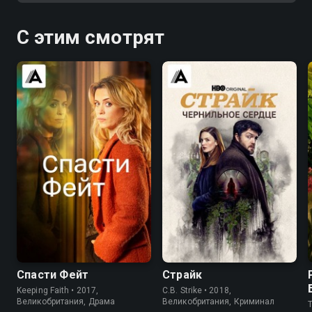
С этим смотрят
7.5
7.1
8.0
7.9
Спасти Фейт
Страйк
Keeping Faith • 2017,
C.B. Strike • 2018,
Великобритания, Драма
Великобритания, Криминал