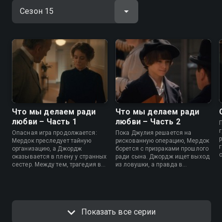
Что мы делаем ради
Что мы делаем ради
любви – Часть 1
любви – Часть 2
Опасная игра продолжается:
Пока Джулия решается на
Мердок преследует тайную
рискованную операцию, Мердок
организацию, а Джордж
борется с призраками прошлого
оказывается в плену у странных
ради сына. Джордж ищет выход
сестер. Между тем, трагедия в
из ловушки, а правда в
азиатской семье обнажает
семейной драме оказывается
скрытые раны.
совсем иной.
Показать все серии