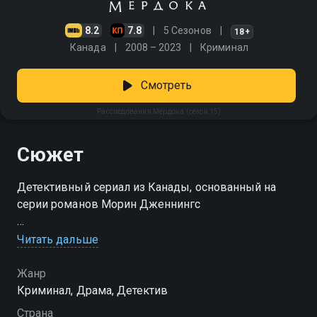
8.2
7.8
5 Сезонов
18+
Канада
2008 – 2023
Криминал
Смотреть
Расследования Мёрдока (сезон 15)
Сюжет
Детективный сериал из Канады, основанный на
серии романов Морин Дженнингс
Посмотреть онлайн 15 сезон сериала
Читать дальше
Расследования Мёрдока вы можете совершенно
бесплатно в хорошем HD качестве на Смотрёшке
Жанр
Криминал, Драма, Детектив
Страна