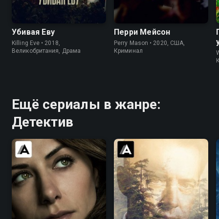
7.7
8.1
7.6
7.6
Убивая Еву
Перри Мейсон
Killing Eve • 2018,
Perry Mason • 2020, США,
Великобритания, Драма
Криминал
Ещё сериалы в жанре:
Детектив