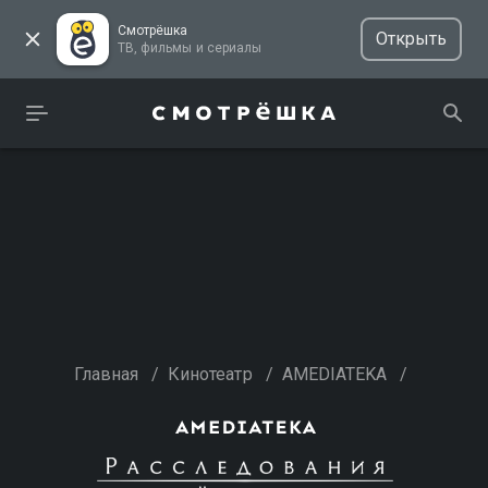
Смотрёшка
Открыть
ТВ, фильмы и сериалы
Главная
/
Кинотеатр
/
AMEDIATEKA
/