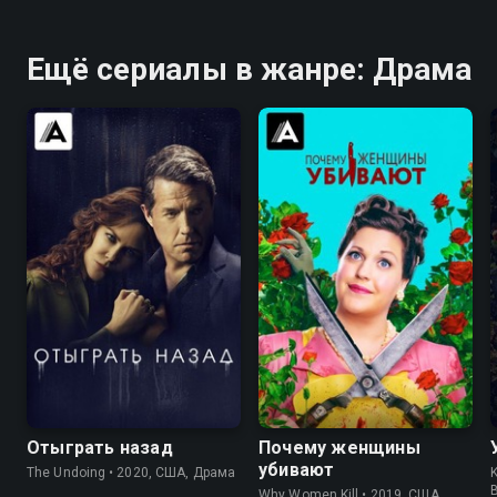
Ещё сериалы в жанре: Драма
7.6
7.4
8.3
8.3
Отыграть назад
Почему женщины
убивают
The Undoing • 2020, США, Драма
K
Why Women Kill • 2019, США,