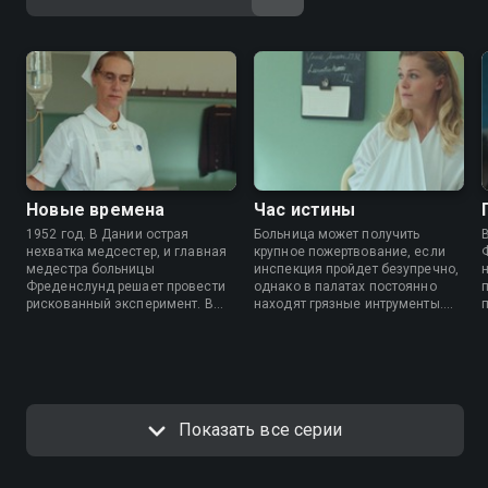
Новые времена
Час истины
1952 год. В Дании острая
Больница может получить
нехватка медсестер, и главная
крупное пожертвование, если
медестра больницы
инспекция пройдет безупречно,
Фреденслунд решает провести
однако в палатах постоянно
рискованный эксперимент. В
находят грязные интрументы.
первый раз в больнице будут
Первый пациент Анны
обучать медбратьев.
напоминает ей о прошлом, а их
отношения с Эриком становятся
все ближе.
Показать все серии