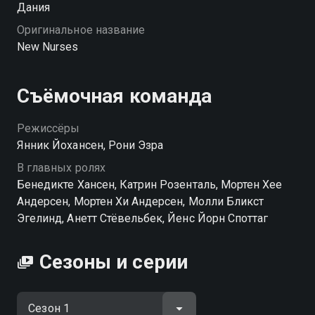
Дания
Оригинальное название
New Nurses
Съёмочная команда
Режиссёры
Янник Йохансен, Рони Эзра
В главных ролях
Бенедикте Хансен, Катрин Розенталь, Мортен Хее
Андерсен, Мортен Хи Андерсен, Молли Бликст
Эгелинд, Анетт Стёвельбек, Йенс Йорн Споттаг
Сезоны и серии