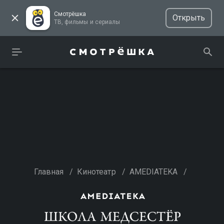
Смотрёшка
Открыть
ТВ, фильмы и сериалы
Главная
/
Кинотеатр
/
AMEDIATEKA
/