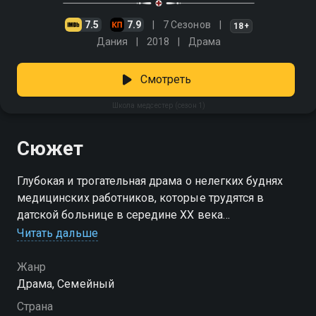
7.5
7.9
7 Сезонов
18+
Дания
2018
Драма
Смотреть
Школа медсестер (сезон 1)
Сюжет
Глубокая и трогательная драма о нелегких буднях
медицинских работников, которые трудятся в
датской больнице в середине XX века
Читать дальше
Посмотреть онлайн 1 сезон сериала Школа
медсестер вы можете совершенно бесплатно в
Жанр
хорошем HD качестве на Смотрёшке
Драма, Семейный
Страна