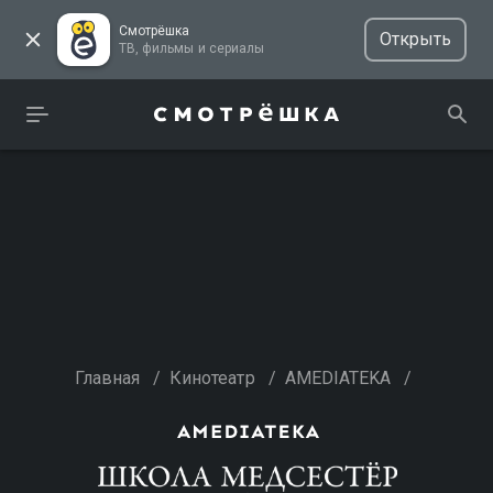
Смотрёшка
Открыть
ТВ, фильмы и сериалы
Главная
/
Кинотеатр
/
AMEDIATEKA
/