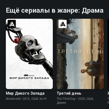
Ещё сериалы в жанре: Драма
7.8
8.4
6.2
6.4
Мир Дикого Запада
Третий день
Westworld • 2016, США, Sci-Fi
The Third Day • 2020, США,
T
Драма