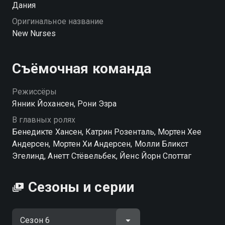
Дания
Оригинальное название
New Nurses
Съёмочная команда
Режиссёры
Янник Йохансен, Рони Эзра
В главных ролях
Бенедикте Хансен, Катрин Розенталь, Мортен Хее
Андерсен, Мортен Хи Андерсен, Молли Бликст
Эгелинд, Анетт Стёвельбек, Йенс Йорн Споттаг
Сезоны и серии