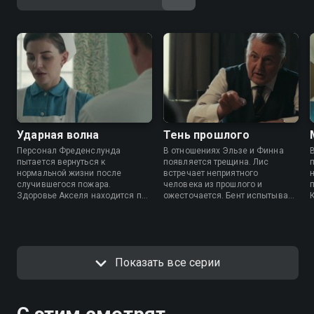
Ударная волна
Тень прошлого
Персонал Фреденслунда
В отношениях Эльзе и Финна
пытается вернуться к
появляется трещина. Лис
нормальной жизни после
встречает неприятного
случившегося пожара.
человека из прошлого и
Здоровье Акселя находится под
ожесточается. Бент испытывает
угрозой. Анну окружают
радости отцовства и хочет
дилеммы, как в личной, так и в
модернизировать больницу.
профессиональной сфере.
Показать все серии