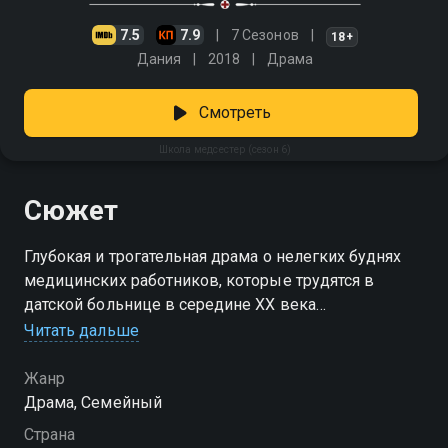
7.5
7.9
7 Сезонов
18+
Дания
2018
Драма
Смотреть
Школа медсестер (сезон 6)
Сюжет
Глубокая и трогательная драма о нелегких буднях
медицинских работников, которые трудятся в
датской больнице в середине XX века
Читать дальше
Посмотреть онлайн 6 сезон сериала Школа
медсестер вы можете совершенно бесплатно в
Жанр
хорошем HD качестве на Смотрёшке
Драма, Семейный
Страна