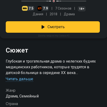
7.5
7.9
7 Сезонов
18+
Дания
2018
Драма
Смотреть
Школа медсестер (сезон 4)
Сюжет
Глубокая и трогательная драма о нелегких буднях
медицинских работников, которые трудятся в
датской больнице в середине XX века
Читать дальше
Посмотреть онлайн 4 сезон сериала Школа
медсестер вы можете совершенно бесплатно в
Жанр
хорошем HD качестве на Смотрёшке
Драма, Семейный
Страна