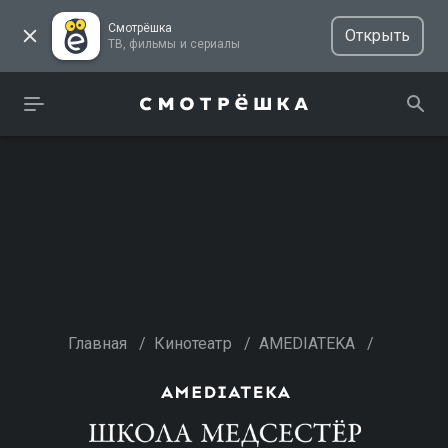
Смотрёшка
Открыть
ТВ, фильмы и сериалы
Главная
/
Кинотеатр
/
AMEDIATEKA
/