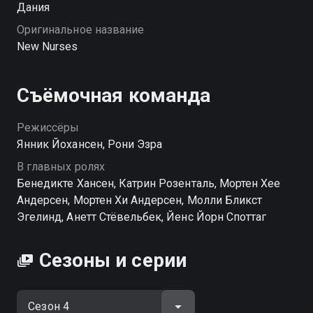
Дания
Оригинальное название
New Nurses
Съёмочная команда
Режиссёры
Янник Йохансен, Рони Эзра
В главных ролях
Бенедикте Хансен, Катрин Розенталь, Мортен Хее
Андерсен, Мортен Хи Андерсен, Молли Бликст
Эгелинд, Анетт Стёвельбек, Йенс Йорн Споттаг
Сезоны и серии