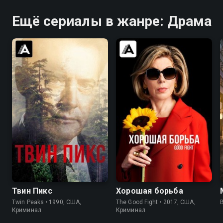
Ещё сериалы в жанре: Драма
8.4
8.7
7.9
8.3
Твин Пикс
Хорошая борьба
Twin Peaks • 1990, США,
The Good Fight • 2017, США,
B
Криминал
Криминал