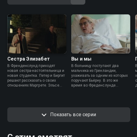
Сестра Элизабет
Вы и мы
В Френденслунд приходят
В больницу поступают два
новая сестра-настоятельница и
мальчика из Гренландии,
новая студентка. Петер и Биргит
ухаживать за одним из которых
решают рассказать о своих
поручают Бьёрну. В это же
отношениях Маргрете. Эльсе
время во Фреденслунде
устраивает у себя в комнате
начинается странная эпидемия.
салон красоты.
Миссис Мэдсен, вернувшаяся
домой из больницы, не желает
мириться с ролью пациентки.
Показать все серии