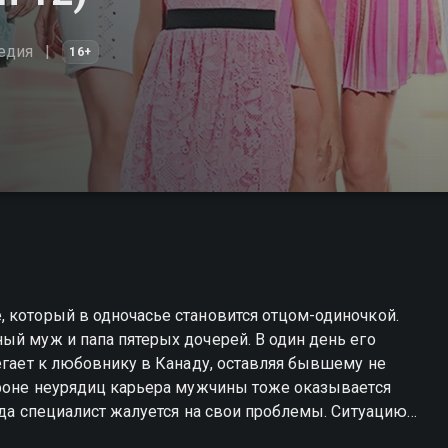
едия
16+
 который в одночасье становится отцом-одиночкой.
ый муж и папа пятерых дочерей. В один день его
бегает к любовнику в Канаду, оставляя бывшему не
 фоне неурядиц карьера мужчины тоже оказывается
гда специалист жалуется на свои проблемы. Ситуацию
новна, живущая в квартире напротив. Но главный