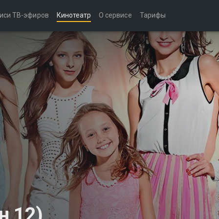
иси ТВ-эфиров
Кинотеатр
О сервисе
Тарифы
н 12)