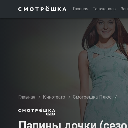
Главная
Телеканалы
Зап
Главная
/
Кинотеатр
/
Смотрёшка Плюс
/
Папины дочки (сезо