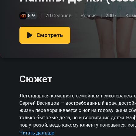
5.9
20 Сезонов
Россия
2007
Ком
Смотреть
Сюжет
Легендарная комедия о семейном психотерапевте,
Сергей Васнецов — востребованный врач, достойн
жизнь переворачивается с ног на голову: жена с
только бытовые дела, но и воспитание детей. На
под угрозой, ведь какому клиенту понравится, ко
усугубляет и теща Сергея, строгая Антонина Семе
Читать дальше