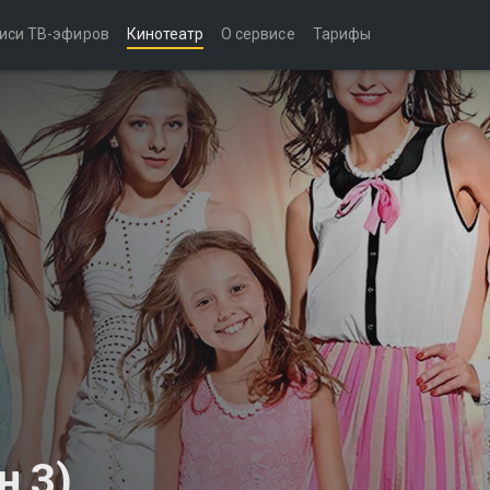
иси ТВ-эфиров
Кинотеатр
О сервисе
Тарифы
н 3)