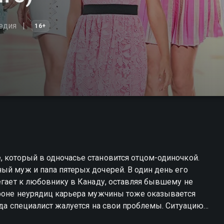
едия
16+
 который в одночасье становится отцом-одиночкой.
ый муж и папа пятерых дочерей. В один день его
бегает к любовнику в Канаду, оставляя бывшему не
 фоне неурядиц карьера мужчины тоже оказывается
гда специалист жалуется на свои проблемы. Ситуацию
новна, живущая в квартире напротив. Но главный