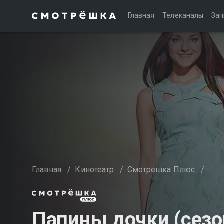
Главная
Телеканалы
Зап
Главная
/
Кинотеатр
/
Смотрёшка Плюс
/
Папины дочки (сезо