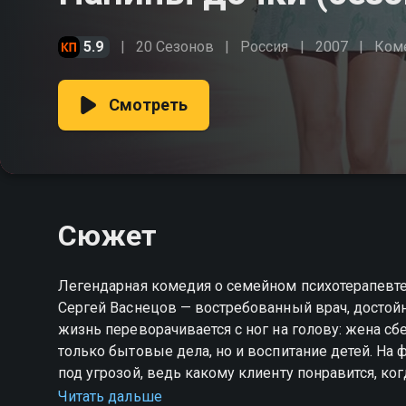
5.9
20 Сезонов
Россия
2007
Ком
Смотреть
Сюжет
Легендарная комедия о семейном психотерапевте,
Сергей Васнецов — востребованный врач, достойн
жизнь переворачивается с ног на голову: жена с
только бытовые дела, но и воспитание детей. На
под угрозой, ведь какому клиенту понравится, ко
усугубляет и теща Сергея, строгая Антонина Семе
Читать дальше