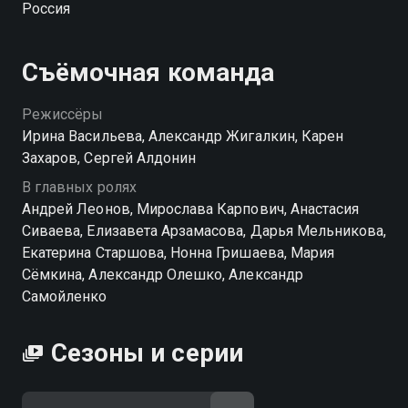
Россия
понравится, когда специалист жалуется на свои
проблемы. Ситуацию усугубляет и теща Сергея,
строгая Антонина Семеновна, живущая в квартире
Съёмочная команда
напротив. Но главный вопрос — как воспитывать
Машу, Дашу, Женю, Галину Сергеевну и Пуговку,
Режиссёры
характеры которых дают о себе знать каждую
Ирина Васильева, Александр Жигалкин, Карен
минуту? Если не терпится узнать, как брошенный на
Захаров, Сергей Алдонин
амбразуру отец справляется с ситуацией, смотрите
В главных ролях
«Папины дочки».
Андрей Леонов, Мирослава Карпович, Анастасия
Сиваева, Елизавета Арзамасова, Дарья Мельникова,
Посмотреть онлайн 2 сезон сериала Папины дочки
Екатерина Старшова, Нонна Гришаева, Мария
вы можете совершенно бесплатно в хорошем HD
Сёмкина, Александр Олешко, Александр
качестве на Смотрёшке
Самойленко
Сезоны и серии