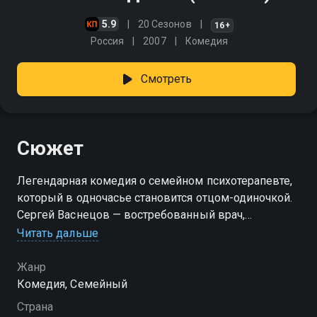
5.9
20 Сезонов
16+
Россия
2007
Комедия
Смотреть
Сюжет
Легендарная комедия о семейном психотерапевте,
который в одночасье становится отцом-одиночкой.
Сергей Васнецов — востребованный врач,
достойный муж и папа пятерых дочерей. В один
Читать дальше
день его жизнь переворачивается с ног на голову:
жена сбегает к любовнику в Канаду, оставляя
Жанр
бывшему не только бытовые дела, но и воспитание
Комедия, Семейный
детей. На фоне неурядиц карьера мужчины тоже
Страна
оказывается под угрозой, ведь какому клиенту