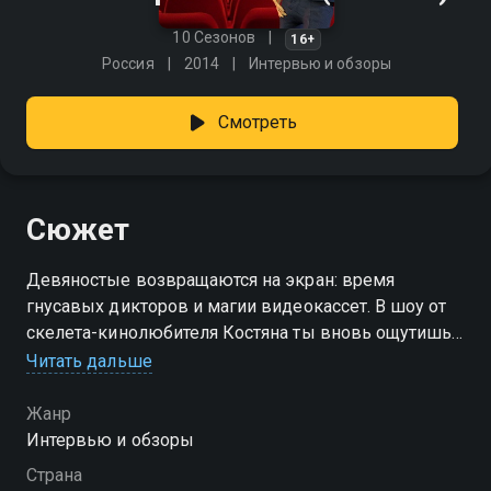
10 Сезонов
16+
Россия
2014
Интервью и обзоры
Смотреть
Сюжет
Девяностые возвращаются на экран: время
гнусавых дикторов и магии видеокассет. В шоу от
скелета-кинолюбителя Костяна ты вновь ощутишь
весь дух той эпохи — от шумов ленты до первых
Читать дальше
трейлеров на VHS. «Бессмертное кино» — смотрите
онлайн в хорошем качестве.
Жанр
Интервью и обзоры
Посмотреть онлайн 3 сезон сериала Бессмертное
Страна
кино вы можете совершенно бесплатно в хорошем