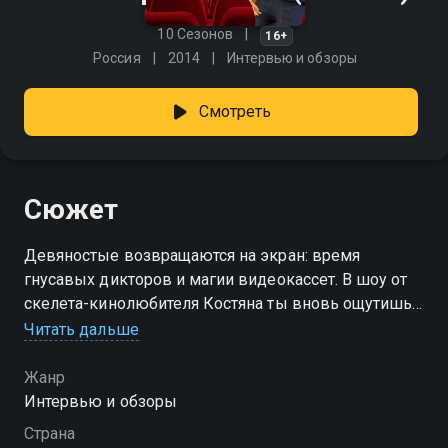
10 Сезонов
16+
Россия
2014
Интервью и обзоры
Смотреть
Сюжет
Девяностые возвращаются на экран: время
гнусавых дикторов и магии видеокассет. В шоу от
скелета-кинолюбителя Костяна ты вновь ощутишь
весь дух той эпохи — от шумов ленты до первых
Читать дальше
трейлеров на VHS. «Бессмертное кино» — смотрите
онлайн в хорошем качестве.
Жанр
Интервью и обзоры
Посмотреть онлайн 8 сезон сериала Бессмертное
Страна
кино вы можете совершенно бесплатно в хорошем