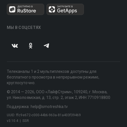
МЫ В СОЦСЕТЯХ
Телеканалы 1 и 2 мультиплексов доступны для
бесплатного просмотра в непрерывном режиме,
круглосуточно.
© 2014 — 2026, ООО «ЛайфСтрим», 109240, г. Москва,
ул. Николоямская, д. 13, стр. 2, этаж 2, ИНН 7710918800
Поддержка: help@smotreshka.tv
UUID: ffc9e672-c000-44b6-963a-81a403f39469
v3.10.4
|
SSR