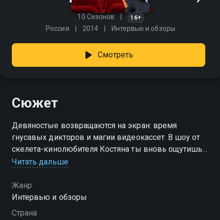
10 Сезонов
16+
Россия
2014
Интервью и обзоры
Смотреть
Сюжет
Девяностые возвращаются на экран: время
гнусавых дикторов и магии видеокассет. В шоу от
скелета-кинолюбителя Костяна ты вновь ощутишь
весь дух той эпохи — от шумов ленты до первых
Читать дальше
трейлеров на VHS. «Бессмертное кино» — смотрите
онлайн в хорошем качестве.
Жанр
Интервью и обзоры
Посмотреть онлайн 4 сезон сериала Бессмертное
Страна
кино вы можете совершенно бесплатно в хорошем