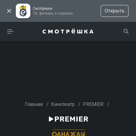
Смотрёшка
Открыть
ТВ, фильмы и сериалы
Главная
/
Кинотеатр
/
PREMIER
/