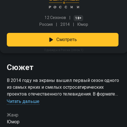
12 Сезонов
18+
Россия
2014
Юмор
Смотреть
Однажды в России (сезон 1)
Сюжет
В 2014 году на экраны вышел первый сезон одного
из самых ярких и смелых остросатирических
проектов отечественного телевидения. В формате
театрализованной скетч-комедии команда
Читать дальше
талантливых актеров и бывших звёзд КВН — Азамат
Мусагалиев, Ольга Картункова, Денис Дорохов,
Жанр
Давид Цаллаев и Екатерина Моргунова —
Юмор