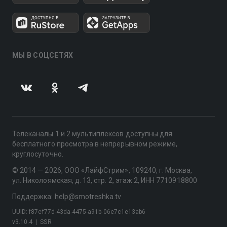
МЫ В СОЦСЕТЯХ
Телеканалы 1 и 2 мультиплексов доступны для
бесплатного просмотра в непрерывном режиме,
круглосуточно.
© 2014 — 2026, ООО «ЛайфСтрим», 109240, г. Москва,
ул. Николоямская, д. 13, стр. 2, этаж 2, ИНН 7710918800
Поддержка: help@smotreshka.tv
UUID: f87ef77d-43da-4475-a91b-06e7c1e13ab6
v3.10.4
|
SSR