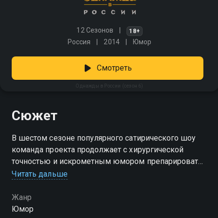
12 Сезонов
18+
Россия
2014
Юмор
Смотреть
Однажды в России (сезон 6)
Сюжет
В шестом сезоне популярного сатирического шоу
команда проекта продолжает с хирургической
точностью и искрометным юмором препарировать
российские реалии. Звездный костяк артистов —
Читать дальше
Ольга Картункова, Азамат Мусагалиев, Денис
Дорохов, Екатерина Моргунова и Давид Цаллаев —
Жанр
снова примеряет на себя роли хитрых чиновников,
Юмор