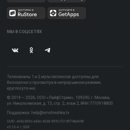
МЫ В СОЦСЕТЯХ
Телеканалы 1 и 2 мультиплексов доступны для
бесплатного просмотра в непрерывном режиме,
круглосуточно.
© 2014 — 2026, ООО «ЛайфСтрим», 109240, г. Москва,
ул. Николоямская, д. 13, стр. 2, этаж 2, ИНН 7710918800
Поддержка: help@smotreshka.tv
UUID: e0dcb09c-a6bc-42d6-9092-f21d974be048
v3.10.4
|
SSR