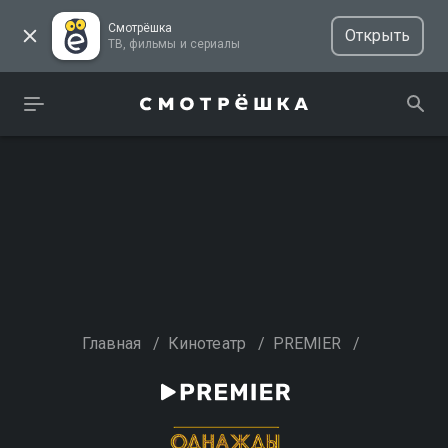
Смотрёшка
Открыть
ТВ, фильмы и сериалы
Главная
/
Кинотеатр
/
PREMIER
/