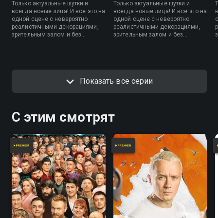
Только актуальные шутки и
Только актуальные шутки и
считывается мгновенно, а юмор строится на
всегда новые лица! И все это на
всегда новые лица! И все это на
плотном потоке шуток, гиперболизированных
одной сцене с невероятно
одной сцене с невероятно
реалистичными декорациями,
реалистичными декорациями,
эмоциях и гротескных реакциях героев. Сыгранный
зрительным залом и без
зрительным залом и без
актерский ансамбль: Артисты демонстрируют
закадрового смеха.
закадрового смеха.
феноменальный уровень сыгранности. Экспрессия
Картунковой, колоритная невозмутимость
Мусагалиева, безумная пластика Дорохова и
Показать все серии
язвительные реплики Моргуновой создают
фирменный комедийный драйв. Универсальный
формат: Полная независимость выпусков друг от
С этим смотрят
друга позволяет смотреть сезон в абсолютно
любом порядке и с любого места, получая отличный
заряд бодрости и хорошего настроения. Смотри
восьмой сезон Однажды в России в хорошем
качестве в приложении Смотрёшка.
Посмотреть онлайн 8 сезон сериала Однажды в
России вы можете совершенно бесплатно в
хорошем HD качестве на Смотрёшке