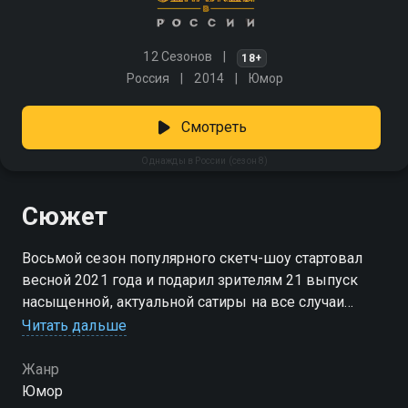
12 Сезонов
18+
Россия
2014
Юмор
Смотреть
Однажды в России (сезон 8)
Сюжет
Восьмой сезон популярного скетч-шоу стартовал
весной 2021 года и подарил зрителям 21 выпуск
насыщенной, актуальной сатиры на все случаи
жизни. Любимая актерская команда — Азамат
Читать дальше
Мусагалиев, Ольга Картункова, Давид Цаллаев,
Денис Дорохов и Екатерина Моргунова — с новыми
Жанр
силами взялась за препарирование российской
Юмор