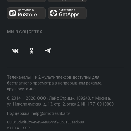
МЫ В СОЦСЕТЯХ
Телеканалы 1 и 2 мультиплексов доступны для
бесплатного просмотра в непрерывном режиме,
круглосуточно.
© 2014 — 2026, ООО «ЛайфСтрим», 109240, г. Москва,
ул. Николоямская, д. 13, стр. 2, этаж 2, ИНН 7710918800
Поддержка: help@smotreshka.tv
UUID: 5d9df6b9-45e5-4e80-99f2-3b3180eed609
v3.10.4
|
SSR