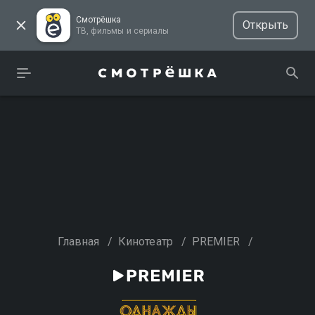
Смотрёшка
Открыть
ТВ, фильмы и сериалы
Главная
/
Кинотеатр
/
PREMIER
/