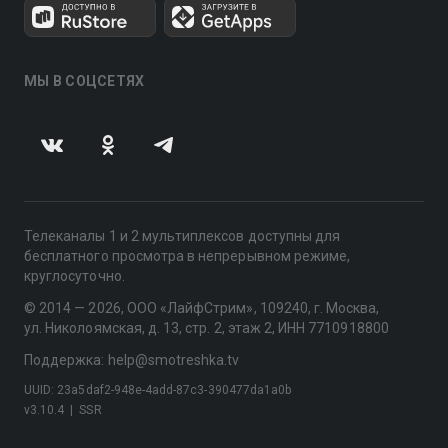
МЫ В СОЦСЕТЯХ
Телеканалы 1 и 2 мультиплексов доступны для
бесплатного просмотра в непрерывном режиме,
круглосуточно.
© 2014 — 2026, ООО «ЛайфСтрим», 109240, г. Москва,
ул. Николоямская, д. 13, стр. 2, этаж 2, ИНН 7710918800
Поддержка: help@smotreshka.tv
UUID: 23a5daf2-948e-4add-87c3-390477da1a0b
v3.10.4
|
SSR