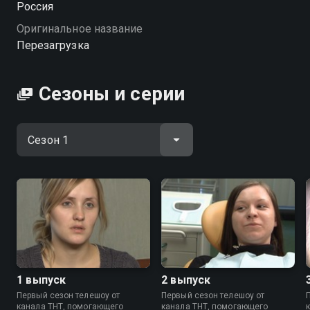
Россия
в душе — шаг за шагом вернуть уверенность и
Оригинальное название
обрести новые взгляды на будущее.
Перезагрузка
«Перезагрузка» — смотрите онлайн в хорошем
качестве.
Сезоны и серии
Посмотреть онлайн 1 сезон сериала Перезагрузка
вы можете совершенно бесплатно в хорошем HD
качестве на Смотрёшке
1 выпуск
2 выпуск
Первый сезон телешоу от
Первый сезон телешоу от
канала ТНТ, помогающего
канала ТНТ, помогающего