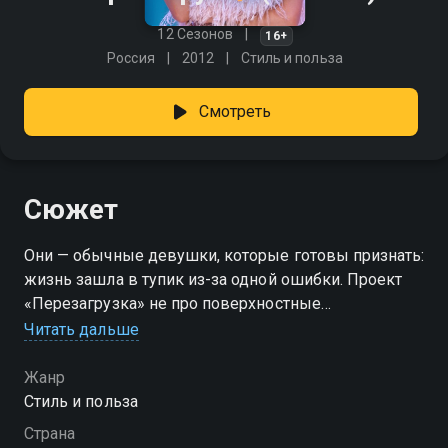
12 Сезонов
16+
Россия
2012
Стиль и польза
Смотреть
Сюжет
Они — обычные девушки, которые готовы признать:
жизнь зашла в тупик из-за одной ошибки. Проект
«Перезагрузка» не про поверхностные
метаморфозы, а про настоящий пересмотр себя.
Читать дальше
Участницы приходят не за нарядами или
причёсками, а с осознанием: пора что-то менять.
Жанр
Каждая история уникальна, но всех объединяет
Стиль и польза
жажда обновления. Здесь эксперты помогают не
Страна
только обновить гардероб и образ, но и разобраться