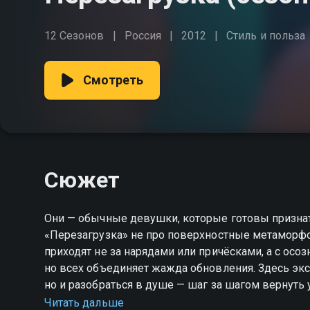
12 Сезонов
Россия
2012
Стиль и польза
Смотреть
Сюжет
Они — обычные девушки, которые готовы признать
«Перезагрузка» не про поверхностные метаморфо
приходят не за нарядами или причёсками, а с осоз
но всех объединяет жажда обновления. Здесь экс
но и разобраться в душе — шаг за шагом вернуть
«Перезагрузка» — смотрите онлайн в хорошем кач
Читать дальше