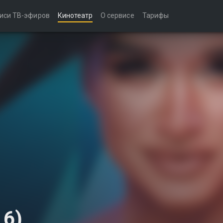
иси ТВ-эфиров
Кинотеатр
О сервисе
Тарифы
 6)