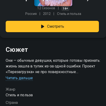
12 Сезонов
16+
Россия
2012
Стиль и польза
Смотреть
Сюжет
Они — обычные девушки, которые готовы признать:
жизнь зашла в тупик из-за одной ошибки. Проект
«Перезагрузка» не про поверхностные
метаморфозы, а про настоящий пересмотр себя.
Читать дальше
Участницы приходят не за нарядами или
причёсками, а с осознанием: пора что-то менять.
Жанр
Каждая история уникальна, но всех объединяет
Стиль и польза
жажда обновления. Здесь эксперты помогают не
Страна
только обновить гардероб и образ, но и разобраться