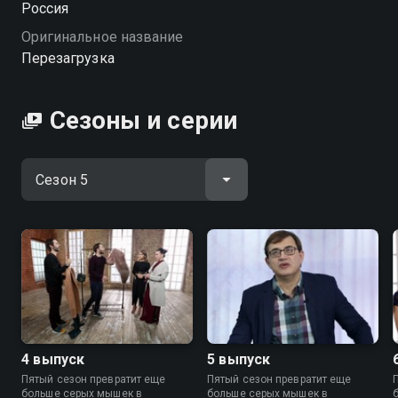
Россия
в душе — шаг за шагом вернуть уверенность и
Оригинальное название
обрести новые взгляды на будущее.
Перезагрузка
«Перезагрузка» — смотрите онлайн в хорошем
качестве.
Сезоны и серии
Посмотреть онлайн 5 сезон сериала Перезагрузка
вы можете совершенно бесплатно в хорошем HD
качестве на Смотрёшке
4 выпуск
5 выпуск
Пятый сезон превратит еще
Пятый сезон превратит еще
больше серых мышек в
больше серых мышек в