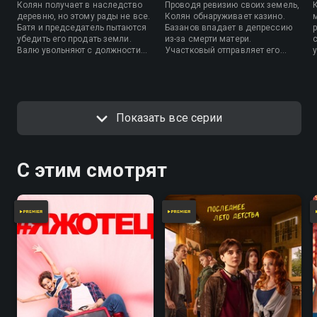
Колян получает в наследство
Проводя ревизию своих земель,
деревню, но этому рады не все.
Колян обнаруживает казино.
Батя и председатель пытаются
Базанов впадает в депрессию
убедить его продать земли.
из-за смерти матери.
Валю увольняют с должности
Участковый отправляет его
главы администрации района, а
отдохнуть на стендап-
Вован случайно лишает семью
вечеринку, где Базанов
финансовой подушки
встречает свою первую любовь
безопасности.
Иванчук.
Показать все серии
С этим смотрят