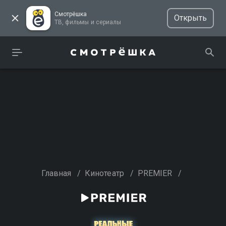
Смотрёшка
Открыть
ТВ, фильмы и сериалы
Главная
/
Кинотеатр
/
PREMIER
/