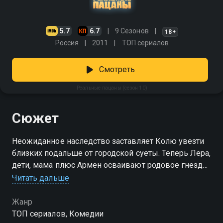
5.7
6.7
9 Сезонов
18+
Россия
2011
ТОП сериалов
Смотреть
Реальные пацаны (сезон 10)
Сюжет
Неожиданное наследство заставляет Колю увезти
близких подальше от городской суеты. Теперь Лера,
дети, мама плюс Армен осваивают родовое гнездо.
Там супруга получает должность преподавателя
Читать дальше
английского. Повзрослевший отец искренне хочет
поднять уровень комфорта простых сельчан, наводя
Жанр
суровую дисциплину. Вскоре сюда заявляются
ТОП сериалов, Комедии