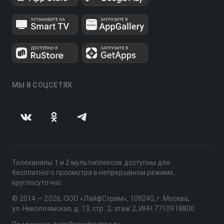
МЫ В СОЦСЕТЯХ
Телеканалы 1 и 2 мультиплексов доступны для
бесплатного просмотра в непрерывном режиме,
круглосуточно.
© 2014 — 2026, ООО «ЛайфСтрим», 109240, г. Москва,
ул. Николоямская, д. 13, стр. 2, этаж 2, ИНН 7710918800