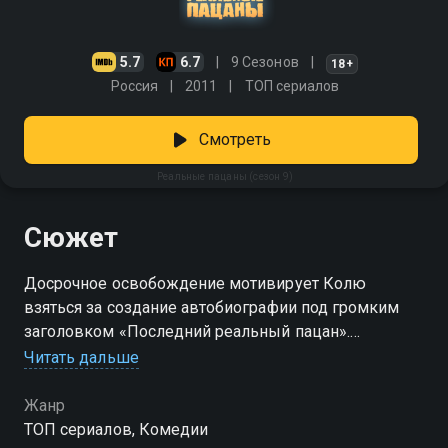
5.7
6.7
9 Сезонов
18+
Россия
2011
ТОП сериалов
Смотреть
Реальные пацаны (сезон 9)
Сюжет
Досрочное освобождение мотивирует Колю
взяться за создание автобиографии под громким
заголовком «Последний реальный пацан».
Одновременно юноша получает поручение заново
Читать дальше
фиксировать каждый свой шаг. Поиск вдохновения
проходит крайне непросто. Лера нанимает
Жанр
профессионального писателя ради помощи супругу,
ТОП сериалов, Комедии