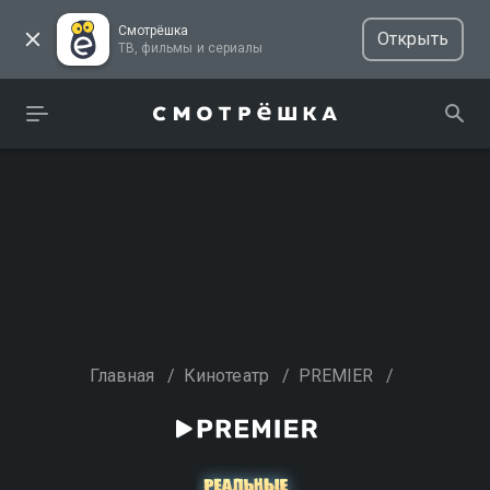
Смотрёшка
Открыть
ТВ, фильмы и сериалы
Главная
/
Кинотеатр
/
PREMIER
/