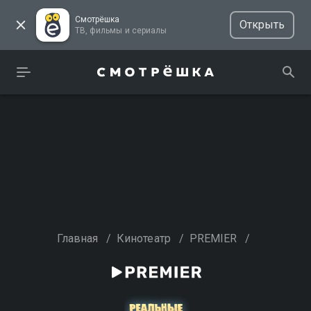
Смотрёшка
Открыть
ТВ, фильмы и сериалы
Главная
/
Кинотеатр
/
PREMIER
/