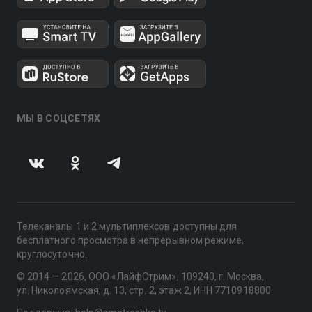
МЫ В СОЦСЕТЯХ
Телеканалы 1 и 2 мультиплексов доступны для
бесплатного просмотра в непрерывном режиме,
круглосуточно.
© 2014 — 2026, ООО «ЛайфСтрим», 109240, г. Москва,
ул. Николоямская, д. 13, стр. 2, этаж 2, ИНН 7710918800