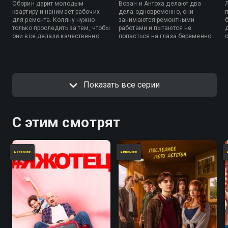
Оборин дарит молодым
Вован и Антоха делают два
квартиру и нанимает рабочих
дела одновременно, они
для ремонта. Коляну нужно
занимаются ремонтными
только проследить за тем, чтобы
работами и пытаются не
они все делали качественно.
попасться на глаза беременной
Новую жизнь нужно начинать
Лере, которая привела в
без старых проблем, а
квартиру дизайнера.
поскольку почти все проблемы
Коляну создавали его друзья,
он решил с ними больше не
Показать все серии
общаться. Антоха с Вованом
лишились друга и потеряли
работу в автосервисе.
н
Валентина во время
бракоразводного процесса
С этим смотрят
пережила сильнейший нервный
срыв.