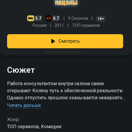
5.7
6.7
9 Сезонов
18+
Россия
2011
ТОП сериалов
Смотреть
Реальные пацаны (сезон 2)
Сюжет
Работа консультантом внутри салона связи
открывает Коляну путь к обеспеченной реальности.
Однако отпустить прошлое оказывается невероятно
трудно. После честного рассказа об угоне машины
Читать дальше
товарищам выносят условный приговор. Этот шаг
позволяет приятелям забыть разногласия, дабы
Жанр
затем общими усилиями начать ремонт квартиры.
ТОП сериалов, Комедии