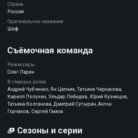
вмешательства. И Шефу снова приходится брать всё
Страна
под контроль. «Шеф (2012)» — смотрите онлайн в
Россия
хорошем качестве.
Оригинальное название
Шеф
Посмотреть онлайн 1 сезон сериала Шеф (2012) вы
можете совершенно бесплатно в хорошем HD
качестве на Смотрёшке
Съёмочная команда
Режиссёры
Олег Ларин
В главных ролях
Андрей Чубченко, Ян Цапник, Татьяна Черкасова,
Кирилл Полухин, Эльдар Лебедев, Юрий Кузнецов,
Татьяна Колганова, Дмитрий Сутырин, Антон
Горчаков, Сергей Гамов
Сезоны и серии