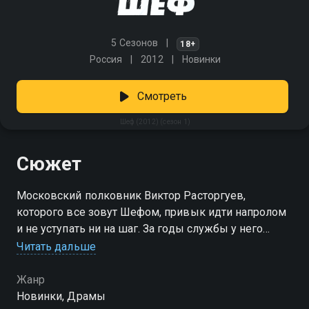
5 Сезонов
18+
Россия
2012
Новинки
Смотреть
Шеф (2012) (сезон 1)
Сюжет
Московский полковник Виктор Расторгуев,
которого все зовут Шефом, привык идти напролом
и не уступать ни на шаг. За годы службы у него
накопилось немало недоброжелателей, мечтающих
Читать дальше
его подставить. Решив оставить всё позади и начать
заново, он сталкивается с тем, от чего бежать
Жанр
бесполезно: беспредел вокруг требует
Новинки, Драмы