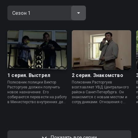
1 серия. Выстрел
2 серия. Знакомство
Полковник полиции Виктор
Полковник Расторгуев
Расторгуев должен получить
возглавляет УВД Центрального
новое назначение. Его
района Санкт-Петербурга. Он
собираются перевести на работу
знакомится с новым местом и
в Министерство внутренних дел.
сотрудниками. Отношения с
Но ситуация быстро меняется, и
некоторыми коллегами не
Расторгуеву грозит выход на
складываются, и Шеф наживает
пенсию…
себе врагов.
Показать все серии