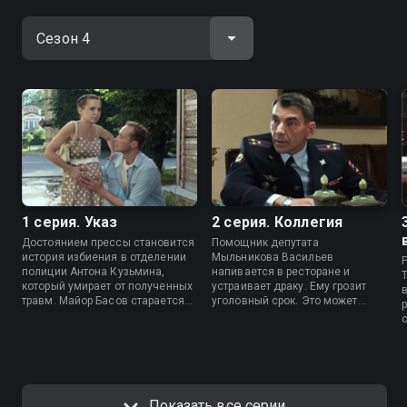
1 серия. Указ
2 серия. Коллегия
Достоянием прессы становится
Помощник депутата
история избиения в отделении
Мыльникова Васильев
полиции Антона Кузьмина,
напивается в ресторане и
который умирает от полученных
устраивает драку. Ему грозит
травм. Майор Басов старается
уголовный срок. Это может
замять дело, уговорив
помешать планам Мыльникова,
дежурного Иванова написать
поэтому он просит Лыкова
ложный рапорт…
вытащить помощника из
тюрьмы. Но Расторгуев
отказывает Лыкову в
поддержке.
Показать все серии