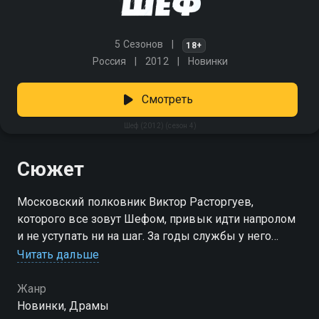
5 Сезонов
18+
Россия
2012
Новинки
Смотреть
Шеф (2012) (сезон 4)
Сюжет
Московский полковник Виктор Расторгуев,
которого все зовут Шефом, привык идти напролом
и не уступать ни на шаг. За годы службы у него
накопилось немало недоброжелателей, мечтающих
Читать дальше
его подставить. Решив оставить всё позади и начать
заново, он сталкивается с тем, от чего бежать
Жанр
бесполезно: беспредел вокруг требует
Новинки, Драмы