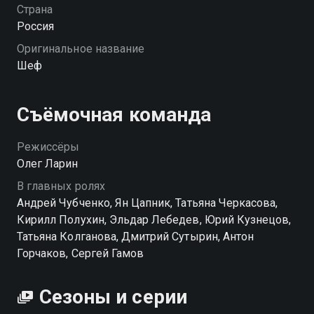
вмешательства. И Шефу снова приходится брать всё
Страна
под контроль. «Шеф (2012)» — смотрите онлайн в
Россия
хорошем качестве.
Оригинальное название
Шеф
Посмотреть онлайн 4 сезон сериала Шеф (2012) вы
можете совершенно бесплатно в хорошем HD
качестве на Смотрёшке
Съёмочная команда
Режиссёры
Олег Ларин
В главных ролях
Андрей Чубченко, Ян Цапник, Татьяна Черкасова,
Кирилл Полухин, Эльдар Лебедев, Юрий Кузнецов,
Татьяна Колганова, Дмитрий Сутырин, Антон
Горчаков, Сергей Гамов
Сезоны и серии