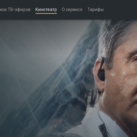
иси ТВ-эфиров
Кинотеатр
О сервисе
Тарифы