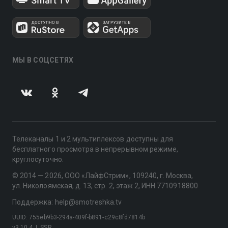
МЫ В СОЦСЕТЯХ
Телеканалы 1 и 2 мультиплексов доступны для
бесплатного просмотра в непрерывном режиме,
круглосуточно.
© 2014 — 2026, ООО «ЛайфСтрим», 109240, г. Москва,
ул. Николоямская, д. 13, стр. 2, этаж 2, ИНН 7710918800
Поддержка: help@smotreshka.tv
UUID: 755eb9b3-294a-409f-b891-c29c8fd7814b
v3.10.4
|
SSR