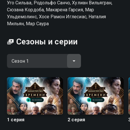
Уго Сильва, Родольфо Санчо, Хулиан Вильягран,
Сюзана Кордоба, Макарена Гарсия, Мар
Ульдемолинс, Хосе Рамон Иглесиас, Наталия
Мильян, Мар Саура
Сезоны и серии
1 серия
2 серия