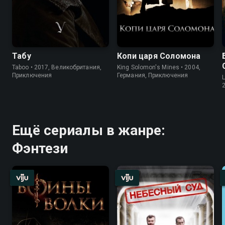
Табу
Копи царя Соломона
Taboo • 2017, Великобритания,
King Solomon's Mines • 2004,
Приключения
Германия, Приключения
L
Ещё сериалы в жанре:
Фэнтези