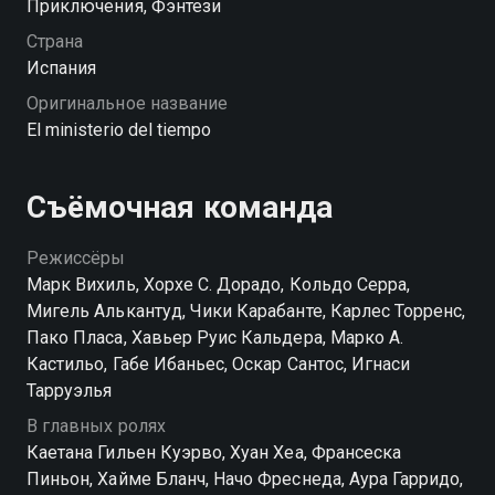
Приключения, Фэнтези
проблемы вселенского масштаба и спасать
историю Испании.
Страна
Испания
Посмотреть онлайн 1 сезон сериала Министерство
Оригинальное название
времени вы можете совершенно бесплатно в
El ministerio del tiempo
хорошем HD качестве на Смотрёшке
Съёмочная команда
Режиссёры
Марк Вихиль, Хорхе С. Дорадо, Кольдо Серра,
Мигель Алькантуд, Чики Карабанте, Карлес Торренс,
Пако Пласа, Хавьер Руис Кальдера, Марко А.
Кастильо, Габе Ибаньес, Оскар Сантос, Игнаси
Тарруэлья
В главных ролях
Каетана Гильен Куэрво, Хуан Хеа, Франсеска
Пиньон, Хайме Бланч, Начо Фреснеда, Аура Гарридо,