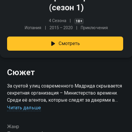
(сезон 1)
4 Сезона
18+
Испания
2015 – 2020
Приключения
Смотреть
Сюжет
За суетой улиц современного Мадрида скрывается
секретная организация – Министерство времени.
Среди её агентов, которые следят за дверями в
прошлое, представители разных эпох: санитар
Читать дальше
скорой помощи Хулиан, солдат XVI века Алонсо и
студентка из XIX века Амелия. Этой троице
Жанр
предстоит путешествовать через столетия, решать