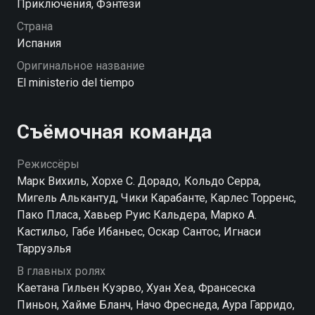
Приключения, Фэнтези
проблемы вселенского масштаба и спасать
историю Испании.
Страна
Испания
Посмотреть онлайн 2 сезон сериала Министерство
Оригинальное название
времени вы можете совершенно бесплатно в
El ministerio del tiempo
хорошем HD качестве на Смотрёшке
Съёмочная команда
Режиссёры
Марк Вихиль, Хорхе С. Дорадо, Кольдо Серра,
Мигель Алькантуд, Чики Карабанте, Карлес Торренс,
Пако Пласа, Хавьер Руис Кальдера, Марко А.
Кастильо, Габе Ибаньес, Оскар Сантос, Игнаси
Тарруэлья
В главных ролях
Каетана Гильен Куэрво, Хуан Хеа, Франсеска
Пиньон, Хайме Бланч, Начо Фреснеда, Аура Гарридо,