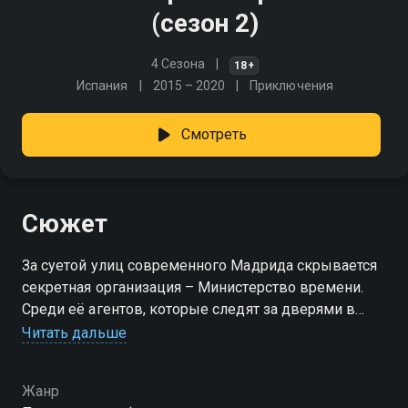
(сезон 2)
4 Сезона
18+
Испания
2015 – 2020
Приключения
Смотреть
Сюжет
За суетой улиц современного Мадрида скрывается
секретная организация – Министерство времени.
Среди её агентов, которые следят за дверями в
прошлое, представители разных эпох: санитар
Читать дальше
скорой помощи Хулиан, солдат XVI века Алонсо и
студентка из XIX века Амелия. Этой троице
Жанр
предстоит путешествовать через столетия, решать