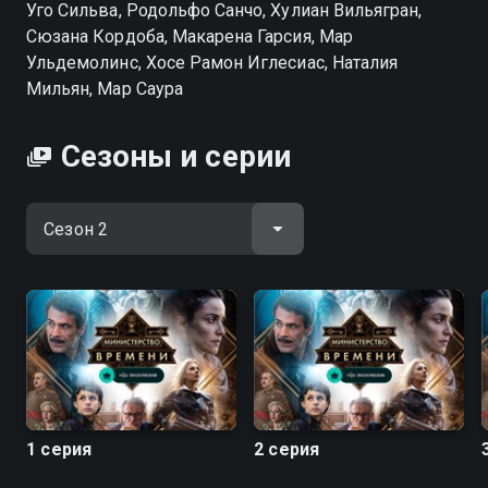
Уго Сильва, Родольфо Санчо, Хулиан Вильягран,
Сюзана Кордоба, Макарена Гарсия, Мар
Ульдемолинс, Хосе Рамон Иглесиас, Наталия
Мильян, Мар Саура
Сезоны и серии
1 серия
2 серия