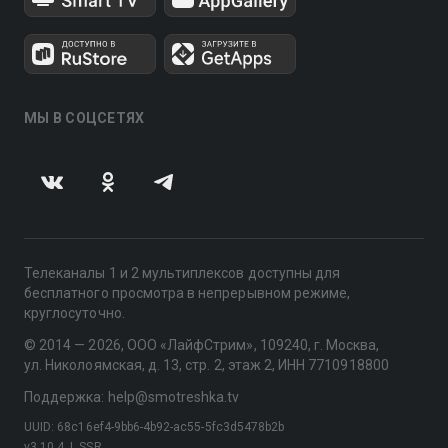
МЫ В СОЦСЕТЯХ
Телеканалы 1 и 2 мультиплексов доступны для
бесплатного просмотра в непрерывном режиме,
круглосуточно.
© 2014 — 2026, ООО «ЛайфСтрим», 109240, г. Москва,
ул. Николоямская, д. 13, стр. 2, этаж 2, ИНН 7710918800
Поддержка: help@smotreshka.tv
UUID: 68c16ef4-9bb6-4b92-ac55-5fc3d5478b2b
v3.10.4
|
SSR