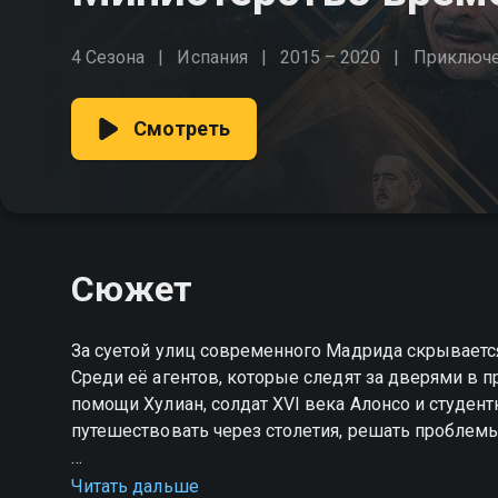
4 Сезона
Испания
2015 – 2020
Приключ
Смотреть
Сюжет
За суетой улиц современного Мадрида скрываетс
Среди её агентов, которые следят за дверями в п
помощи Хулиан, солдат XVI века Алонсо и студент
путешествовать через столетия, решать проблемы
Посмотреть онлайн 4 сезон сериала Министерств
Читать дальше