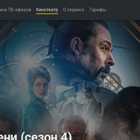
иси ТВ-эфиров
Кинотеатр
О сервисе
Тарифы
ни (сезон 4)