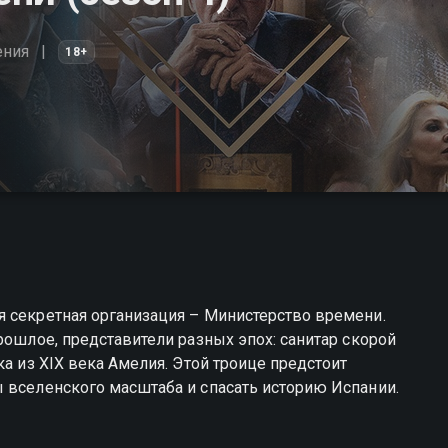
ения
18+
я секретная организация – Министерство времени.
рошлое, представители разных эпох: санитар скорой
ка из XIX века Амелия. Этой троице предстоит
 вселенского масштаба и спасать историю Испании.
о времени вы можете совершенно бесплатно в