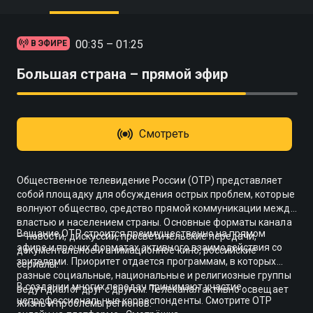
00:35 – 01:25
В ЭФИРЕ
Большая страна – прямой эфир
Смотреть
Общественное телевидение России (ОТР) представляет
собой площадку для обсуждения острых проблем, которые
волнуют общество, средство прямой коммуникации между
властью и населением страны. Основные форматы канала
Вещание ОТР строится преимущественно на прямом
— новости, дискуссии, просветительские передачи,
эфире и прочих форматах активного взаимодействия со
документальное и анимационное кино, российские
зрителями. Приоритет отдается программам, в которых
сериалы.
разные социальные, национальные и религиозные группы
В создании многих передач принимают участие
ведут диалог друг с другом. Телеканал активно освещает
непрофессиональные корреспонденты. Смотрите ОТР
жизнь и проблемы регионов.