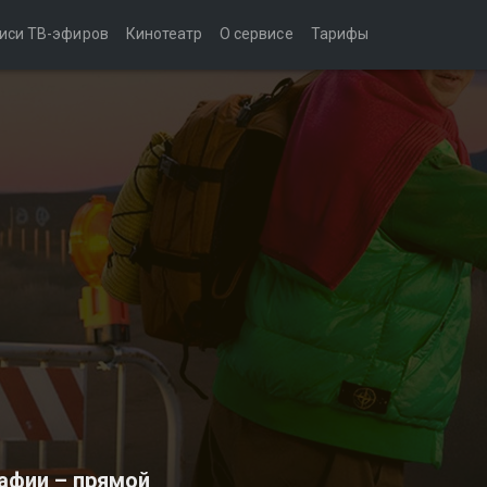
иси ТВ-эфиров
Кинотеатр
О сервисе
Тарифы
мафии – прямой