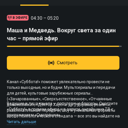
04:30 – 05:20
В ЭФИРЕ
Маша и Медведь. Вокруг света за один
час – прямой эфир
Смотреть
Канал «Суббота!» поможет увлекательно провести не
только выходные, но и будни. Мультсериалы и передачи
для детей, культовые зарубежные сериалы
(«Зачарованные», «Сверхъестественное», «Отчаянные
Ведущие и лица канала — популярные блогеры. Смотрите
домохозяйки», «Доктор Хаус» и др.), дорамы, реалити,
«Субботу!» в прямом эфире и в записи, онлайн и на ТВ с
развлекательные передачи, шоу и уникальные форматы
приложением «Смотрёшка».
вроде психологического стендапа — все это вы найдете на
телеканале.
Читать дальше