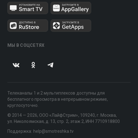
МЫ В СОЦСЕТЯХ
Телеканалы 1 и 2 мультиплексов доступны для
бесплатного просмотра в непрерывном режиме,
круглосуточно.
© 2014 — 2026, ООО «ЛайфСтрим», 109240, г. Москва,
ул. Николоямская, д. 13, стр. 2, этаж 2, ИНН 7710918800
Поддержка: help@smotreshka.tv