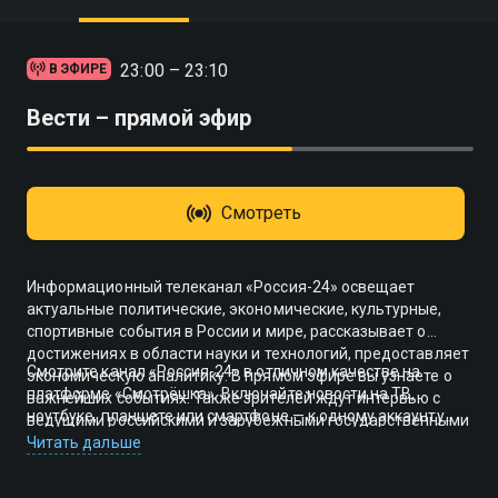
23:00 – 23:10
В ЭФИРЕ
Вести – прямой эфир
Смотреть
Информационный телеканал «Россия-24» освещает
актуальные политические, экономические, культурные,
спортивные события в России и мире, рассказывает о
достижениях в области науки и технологий, предоставляет
Смотрите канал «Россия-24» в отличном качестве на
экономическую аналитику. В прямом эфире вы узнаете о
платформе «Смотрёшка». Включайте новости на ТВ,
важнейших событиях. Также зрителей ждут интервью с
ноутбуке, планшете или смартфоне — к одному аккаунту
ведущими российскими и зарубежными государственными
можно одновременно подключить 5 устройств.
деятелями и бизнесменами, документальное кино.
Читать дальше