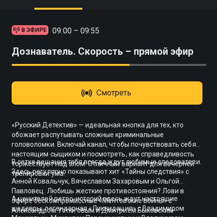
09:00 – 09:55
В ЭФИРЕ
Дознаватель. Скорость – прямой эфир
Смотреть
«Русский Детектив» — идеальная кнопка для тех, кто
обожает распутывать сложные криминальные
головоломки. Включай канал, чтобы почувствовать себя
настоящим сыщиком и посмотреть, как справедливость
В сетке вещания тебя всегда ждут любимые следователи.
торжествует над злом. Отличный вариант для вечерней
Здесь регулярно показывают хит «Тайны следствия» с
тренировки ума.
Анной Ковальчук, Вячеславом Захаровым и Ольгой
Павловец. Любишь жесткие противостояния? Лови в
А ценителей ретро-историй здесь ждут настоящие
эфире бескомпромиссные «Ментовские войны» с
шедевры: легендарная «Ликвидация» с Владимиром
Александром Устюговым и Дмитрием Быковским-