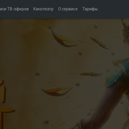
иси ТВ-эфиров
Кинотеатр
О сервисе
Тарифы