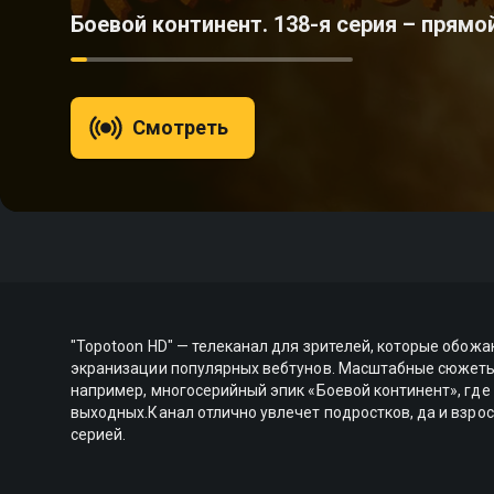
Боевой континент. 138-я серия – прямо
Смотреть
"Topotoon HD" — телеканал для зрителей, которые обож
экранизации популярных вебтунов. Масштабные сюжеты 
например, многосерийный эпик «Боевой континент», где
выходных.Канал отлично увлечет подростков, да и взр
серией.