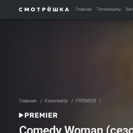
Главная
Телеканалы
Зап
Главная
/
Кинотеатр
/
PREMIER
/
Comedy Woman (сезо