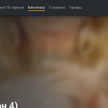
иси ТВ-эфиров
Кинотеатр
О сервисе
Тарифы
н 4)