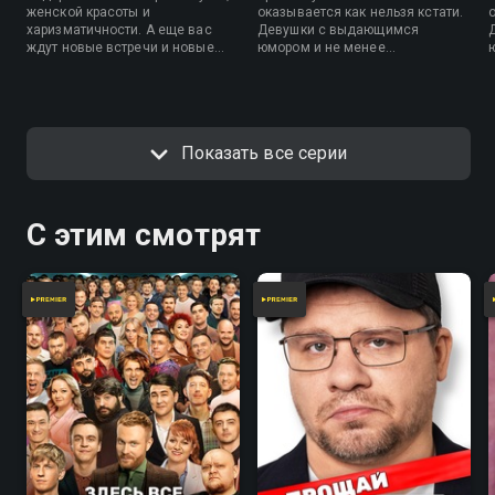
женской красоты и
оказывается как нельзя кстати.
харизматичности. А еще вас
Девушки с выдающимся
ждут новые встречи и новые
юмором и не менее
неожиданные ситуации, в
выдающимися формами не
которые попадут героини шоу.
позволят заскучать самому
закоренелому снобу и накажут
смехом даже законченного
шовиниста.
Показать все серии
С этим смотрят