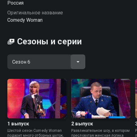
Россия
Оригинальное название
Посмотреть онлайн 6 сезон сериала Comedy Woman
Comedy Woman
вы можете совершенно бесплатно в хорошем HD
качестве на Смотрёшке
Сезоны и серии
1 выпуск
2 выпуск
Шестой сезон Comedy Woman
Развлекательное шоу, в котором
подарит много отборных шуток,
пресловутая женская логика