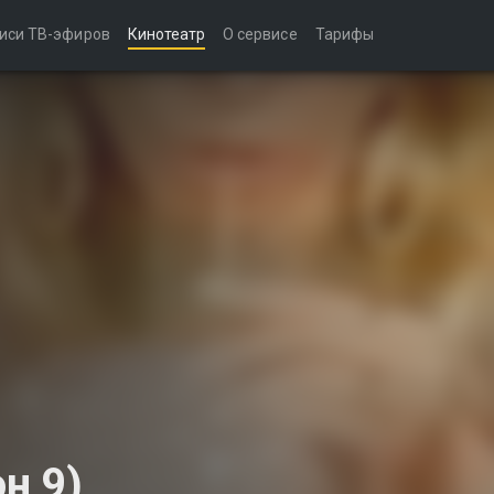
иси ТВ-эфиров
Кинотеатр
О сервисе
Тарифы
н 9)