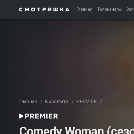
Главная
Телеканалы
Зап
Главная
/
Кинотеатр
/
PREMIER
/
Comedy Woman (сезо