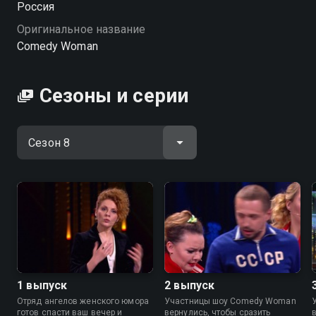
Россия
Оригинальное название
Посмотреть онлайн 8 сезон сериала Comedy Woman
Comedy Woman
вы можете совершенно бесплатно в хорошем HD
качестве на Смотрёшке
Сезоны и серии
1 выпуск
2 выпуск
Отряд ангелов женского юмора
Участницы шоу Comedy Woman
готов спасти ваш вечер и
вернулись, чтобы сразить