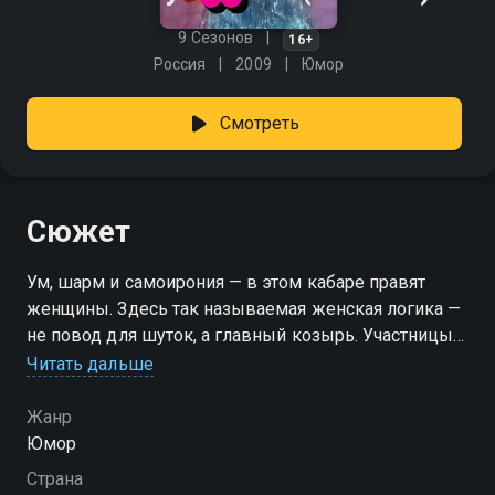
9 Сезонов
16+
Россия
2009
Юмор
Смотреть
Сюжет
Ум, шарм и самоирония — в этом кабаре правят
женщины. Здесь так называемая женская логика —
не повод для шуток, а главный козырь. Участницы
шоу — яркие, остроумные и точно знают, как
Читать дальше
ударить словом по самолюбию заносчивого сноба.
И пока одни обсуждают формы, эти девушки
Жанр
блистают содержанием. Смех — их оружие, и
Юмор
пощады не будет никому. «Comedy Woman» —
Страна
смотрите онлайн в хорошем качестве.