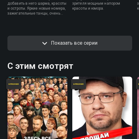
добавить в него шарма, красоты
зрителя мощным напором
и остроты. Яркие новые номера,
красоты и юмора.
зажигательные танцы, очень
много юмора и, конечно,
любимые участники. Думаете,
что знаете о мире женщин все?
Тогда посмотрите Comedy
Woman и восполните досадные
Показать все серии
пробелы!
С этим смотрят