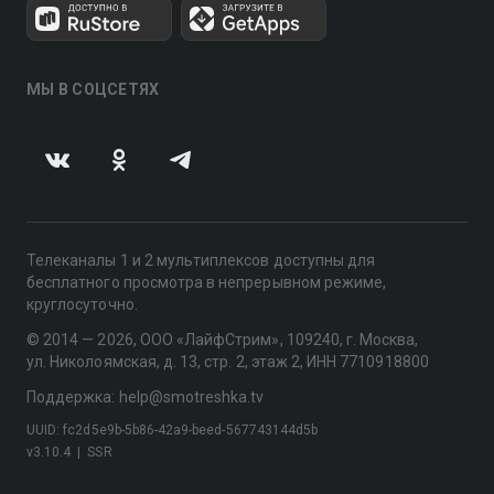
МЫ В СОЦСЕТЯХ
Телеканалы 1 и 2 мультиплексов доступны для
бесплатного просмотра в непрерывном режиме,
круглосуточно.
© 2014 — 2026, ООО «ЛайфСтрим», 109240, г. Москва,
ул. Николоямская, д. 13, стр. 2, этаж 2, ИНН 7710918800
Поддержка: help@smotreshka.tv
UUID: fc2d5e9b-5b86-42a9-beed-567743144d5b
v3.10.4
|
SSR