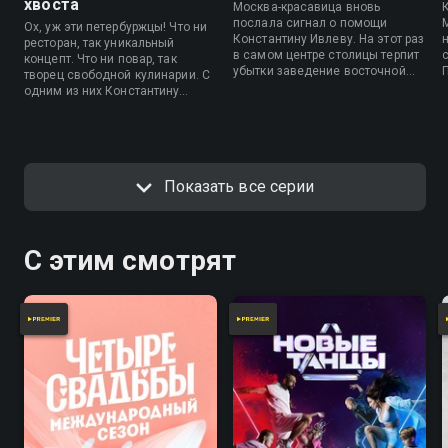
хвоста
Москва-красавица вновь
послала сигнал о помощи
Ох, уж эти петербуржцы! Что ни
Константину Ивлеву. На этот раз
ресторан, так уникальный
в самом центре столицы терпит
концепт. Что ни повар, так
убытки заведение восточной
творец свободной кулинарии. С
кухни «Айва». Кто же виноват в
одним из них Константину
отсутствии прибыли?
Ивлеву как раз довелось
Деспотичный хозяин, уставший
столкнуться в заведении под
администратор или
названием «Два хвоста»…
повара-«криворучки»?
Показать все серии
С этим смотрят