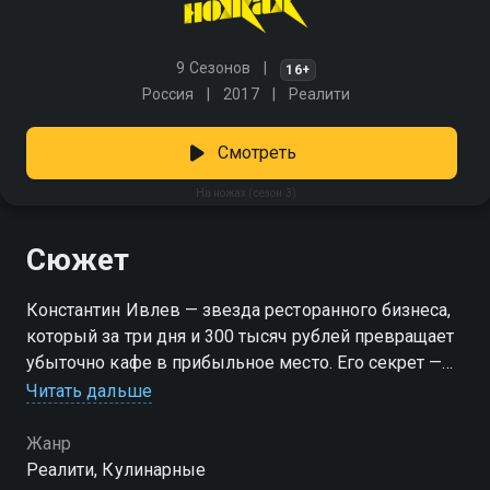
9 Сезонов
16+
Россия
2017
Реалити
Смотреть
На ножах (сезон 3)
Сюжет
Константин Ивлев — звезда ресторанного бизнеса,
который за три дня и 300 тысяч рублей превращает
убыточно кафе в прибыльное место. Его секрет —
правильная команда, крутой дизайн и еда, которая
Читать дальше
не оставляет равнодушным. Но сможет ли новая
команда пройти испытания Терпеливого Мастера и
Жанр
не опустить руки? Битва за успех начинается! «На
Реалити, Кулинарные