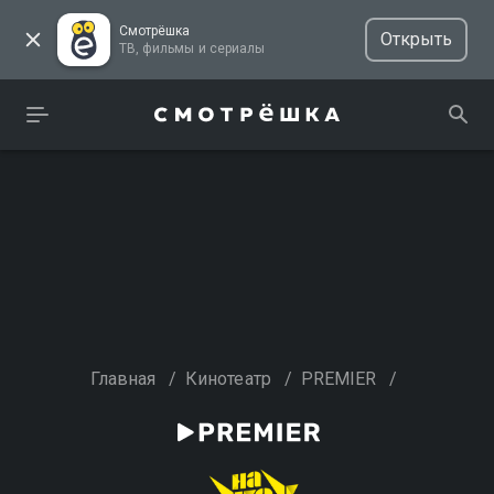
Смотрёшка
Открыть
ТВ, фильмы и сериалы
Главная
/
Кинотеатр
/
PREMIER
/