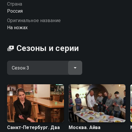
ножах» — смотрите онлайн в хорошем качестве.
Страна
Россия
Посмотреть онлайн 3 сезон сериала На ножах вы
Оригинальное название
можете совершенно бесплатно в хорошем HD
На ножах
качестве на Смотрёшке
Сезоны и серии
Санкт-Петербург. Два
Москва. Айва