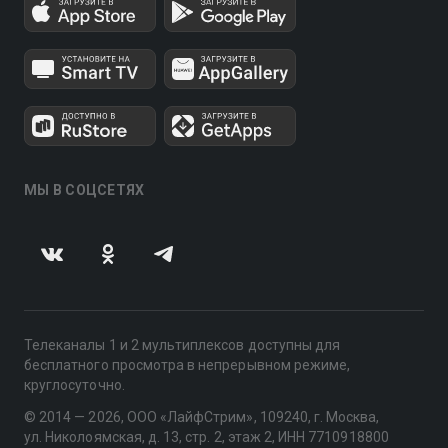
МЫ В СОЦСЕТЯХ
Телеканалы 1 и 2 мультиплексов доступны для
бесплатного просмотра в непрерывном режиме,
круглосуточно.
© 2014 — 2026, ООО «ЛайфСтрим», 109240, г. Москва,
ул. Николоямская, д. 13, стр. 2, этаж 2, ИНН 7710918800