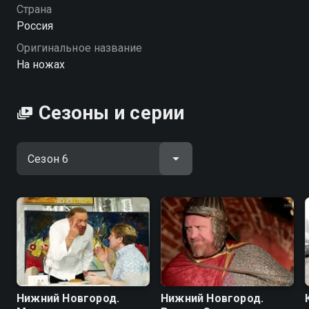
ножах» — смотрите онлайн в хорошем качестве.
Страна
Россия
Посмотреть онлайн 6 сезон сериала На ножах вы
Оригинальное название
можете совершенно бесплатно в хорошем HD
На ножах
качестве на Смотрёшке
Сезоны и серии
Нижний Новгород.
Нижний Новгород.