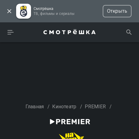
Смотрёшка
Открыть
ТВ, фильмы и сериалы
Главная
/
Кинотеатр
/
PREMIER
/