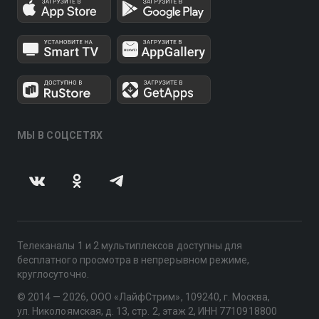
МЫ В СОЦСЕТЯХ
Телеканалы 1 и 2 мультиплексов доступны для
бесплатного просмотра в непрерывном режиме,
круглосуточно.
© 2014 — 2026, ООО «ЛайфСтрим», 109240, г. Москва,
ул. Николоямская, д. 13, стр. 2, этаж 2, ИНН 7710918800