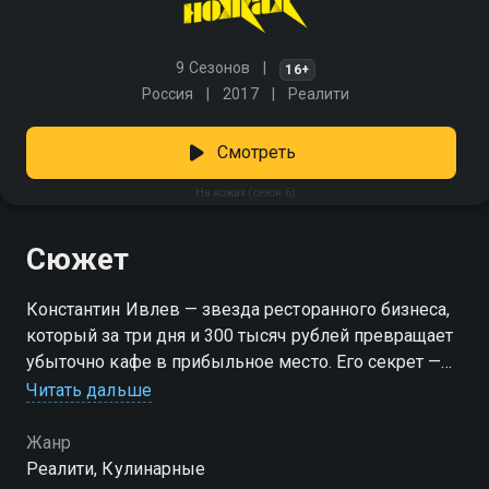
9 Сезонов
16+
Россия
2017
Реалити
Смотреть
На ножах (сезон 6)
Сюжет
Константин Ивлев — звезда ресторанного бизнеса,
который за три дня и 300 тысяч рублей превращает
убыточно кафе в прибыльное место. Его секрет —
правильная команда, крутой дизайн и еда, которая
Читать дальше
не оставляет равнодушным. Но сможет ли новая
команда пройти испытания Терпеливого Мастера и
Жанр
не опустить руки? Битва за успех начинается! «На
Реалити, Кулинарные