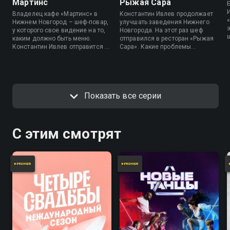
Мартинс
Рыжая Сара
Владелец кафе «Мартинс» в
Константин Ивлев продолжает
Нижнем Новгород – шеф-повар,
улучшать заведения Нижнего
у которого свое видение на то,
Новгорода. На этот раз шеф
каким должно быть меню.
отправился в ресторан «Рыжая
Константин Ивлев отправится в
Сара». Какие проблемы
заведение, чтобы оценить
обнаружит Константин в
блюда и помочь коллективу
заведении? Узнаем из
«Мартинса» исправить ошибки. А
программы «На ножах».
что из этого выйдет, увидим в
программе «На ножах».
Показать все серии
С этим смотрят