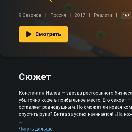
9 Сезонов
Россия
2017
Реалити
16+
Смотреть
Сюжет
Константин Ивлев — звезда ресторанного бизнеса,
убыточно кафе в прибыльное место. Его секрет — 
оставляет равнодушным. Но сможет ли новая ком
опустить руки? Битва за успех начинается! «На н
Посмотреть онлайн 7 сезон сериала На ножах вы
Читать дальше