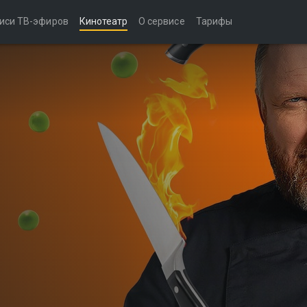
иси ТВ-эфиров
Кинотеатр
О сервисе
Тарифы