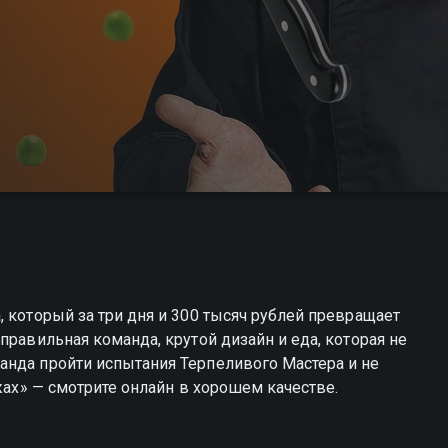
 который за три дня и 300 тысяч рублей превращает
правильная команда, крутой дизайн и еда, которая не
анда пройти испытания Терпеливого Мастера и не
ожах» — смотрите онлайн в хорошем качестве.
 можете совершенно бесплатно в хорошем HD