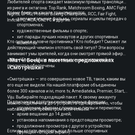
Любителей спорта ожидает максимум прямых трансляций
из ринга и октагона: Top Rank, Matchroom Boxing, AMC Fight
Кроме боев, на канале транслируются:
Nights, GPRO, Premier Boxing Champions, RCC, Fair Fight,
документальные фильмы, сериалы и циклы передач о
Invicta FC, ACA, ONE FC и другие.
спортсменах;
художественные фильмы о спорте;
хит-парады лучших нокаутов и других спортивных
Кто сильнее и ловче противника? Кто победит? Сможет ли
моментов.
действующий чемпион отстоять свой титул? Эти вопросы
занимают умы зрителей, когда они смотрят прямой эфир
«Матч! Боец» в пакетных предложениях
«Матч! Боец». Море адреналина и накал страстей от
просмотра обеспечены.
«Смотрёшки»
«Смотрёшка» — это совершенно новое ТВ, такое, каким вы
его еще не видели. На нашей платформе объединены
более 300 каналов и ivi, more.tv, Amediateka, Premier, Start,
Viju. Выбирайте подходящий пакет. К своему аккаунту
Подписчикам доступны интерактивные функции:
можно подключить до 5 устройств одновременно, чтобы
управление эфиром с помощью паузы и перемотки;
наслаждаться просмотром всей семьей.
архив вещания до 14 дней;
установка напоминания о предстоящем просмотре;
продолжение просмотра с другого устройства
Если вы хотите смотреть еще больше спортивных
(функция «Второй экран»).