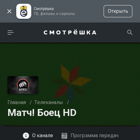
Смотрёшка
Открыть
ТВ, фильмы и сериалы
Главная
/
Телеканалы
/
Матч! Боец HD
Смотреть
О канале
Программа передач