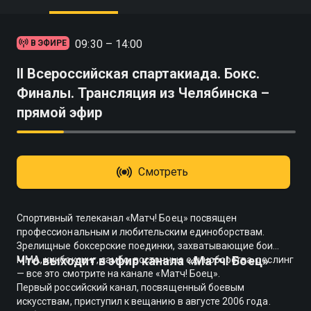
09:30 – 14:00
В ЭФИРЕ
II Всероссийская спартакиада. Бокс.
Финалы. Трансляция из Челябинска –
прямой эфир
Смотреть
Спортивный телеканал «Матч! Боец» посвящен
профессиональным и любительским единоборствам.
Зрелищные боксерские поединки, захватывающие бои
Что выходит в эфир канала «Матч! Боец»
ММА, кикбоксинг, самбо, восточные единоборства, реслинг
— все это смотрите на канале «Матч! Боец».
Первый российский канал, посвященный боевым
искусствам, приступил к вещанию в августе 2006 года.